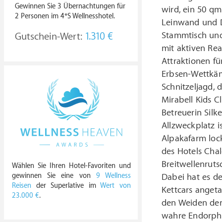
Gewinnen Sie 3 Übernachtungen für
wird, ein 50 q
2 Personen im 4*S Wellnesshotel.
Leinwand und D
Stammtisch und
Gutschein-Wert:
1.310 €
mit aktiven Rea
Attraktionen fü
Erbsen-Wettkämp
Schnitzeljagd, 
Mirabell Kids C
Betreuerin Silk
Allzweckplatz 
Alpakafarm lock
des Hotels Cha
Breitwellenruts
Wählen Sie Ihren Hotel-Favoriten und
gewinnen Sie eine von
9 Wellness
Dabei hat es d
Reisen
der Superlative im
Wert von
Kettcars anget
23.000 €
.
den Weiden der
wahre Endorph