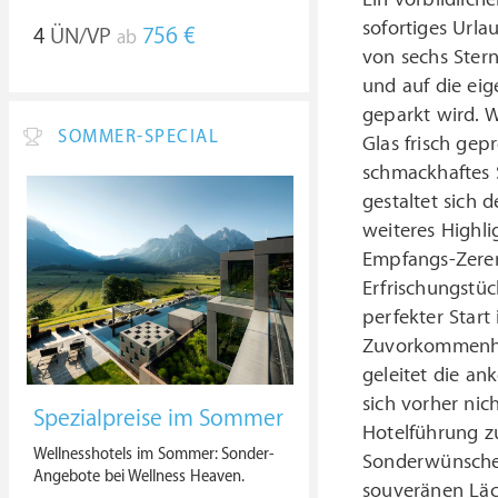
sofortiges Urla
4
ÜN/VP
756 €
ab
von sechs Ster
und auf die eig
geparkt wird.
W
SOMMER-SPECIAL
Glas frisch gep
schmackhaftes S
gestaltet sich 
weiteres Highli
Empfangs-Zerem
Erfrischungstüc
perfekter Start
Zuvorkommenhei
geleitet die an
sich vorher ni
Spezialpreise im Sommer
Hotelführung zu
Wellnesshotels im Sommer: Sonder-
Sonderwünsche 
Angebote bei Wellness Heaven.
souveränen Läc