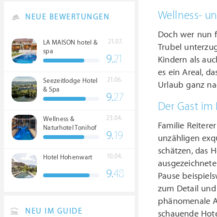
Wellness- un
NEUE BEWERTUNGEN
Doch wer nun fü
21.07.
LA MAISON hotel &
Trubel unterzug
spa
9.
21
Kindern als auc
es ein Areal, d
21.06.
Seezeitlodge Hotel
Urlaub ganz na
& Spa
9.
27
Der Gast im 
23.04.
Wellness &
Familie Reitere
Naturhotel Tonihof
9.
19
****S
unzähligen exq
schätzen, das 
10.04.
Hotel Hohenwart
ausgezeichnete
9.
48
Pause beispiel
zum Detail und 
phänomenale Aus
NEU IM GUIDE
schauende Hote