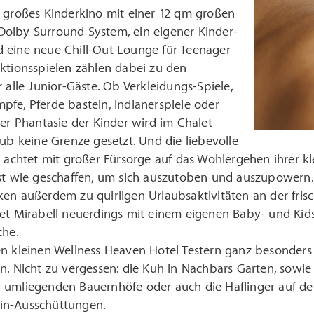
m großes Kinderkino mit einer 12 qm großen
olby Surround System, ein eigener Kinder-
 eine neue Chill-Out Lounge für Teenager
ktionsspielen zählen dabei zu den
r alle Junior-Gäste. Ob Verkleidungs-Spiele,
fe, Pferde basteln, Indianerspiele oder
der Phantasie der Kinder wird im Chalet
lub keine Grenze gesetzt. Und die liebevolle
e achtet mit großer Fürsorge auf das Wohlergehen ihrer k
ist wie geschaffen, um sich auszutoben und auszupowern.
en außerdem zu quirligen Urlaubsaktivitäten an der frisc
let Mirabell neuerdings mit einem eigenen Baby- und Kids
che.
en kleinen Wellness Heaven Hotel Testern ganz besonder
an. Nicht zu vergessen: die Kuh in Nachbars Garten, sow
 umliegenden Bauernhöfe oder auch die Haflinger auf dem
in-Ausschüttungen.