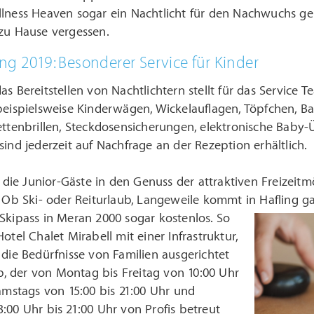
llness Heaven sogar ein Nachtlicht für den Nachwuchs ge
 zu Hause vergessen.
ng 2019: Besonderer Service für Kinder
as Bereitstellen von Nachtlichtern stellt für das Service
beispielsweise Kinderwägen, Wickelauflagen, Töpfchen, B
lettenbrillen, Steckdosensicherungen, elektronische Ba
sind jederzeit auf Nachfrage an der Rezeption erhältlich.
e Junior-Gäste in den Genuss der attraktiven Freizeitmög
. Ob Ski- oder Reiturlaub, Langeweile kommt in Hafling gar
Skipass in Meran 2000 sogar kostenlos.
So
otel Chalet Mirabell mit einer Infrastruktur,
 die Bedürfnisse von Familien ausgerichtet
lub, der von Montag bis Freitag von 10:00 Uhr
samstags von 15:00 bis 21:00 Uhr und
:00 Uhr bis 21:00 Uhr von Profis betreut