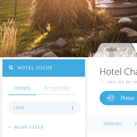
Infos
HOTEL SUCHE
Hotel Cha
HAFLING BEI 
Hotels
Angebote
Preise
Land
Wellness
K
+
MEHR FILTER