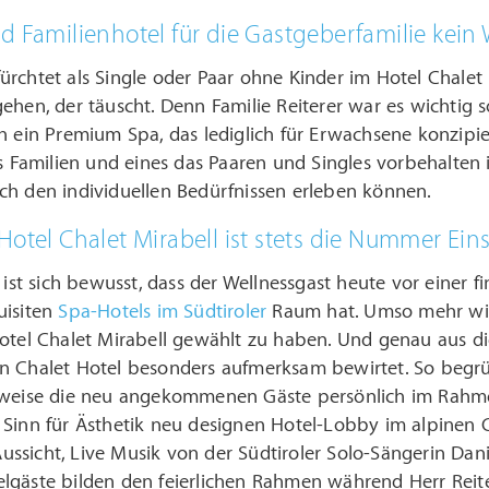
d Familienhotel für die Gastgeberfamilie kein
rchtet als Single oder Paar ohne Kinder im Hotel Chalet
ehen, der täuscht. Denn Familie Reiterer war es wichtig 
h ein Premium Spa, das lediglich für Erwachsene konzipie
as Familien und eines das Paaren und Singles vorbehalte
ch den individuellen Bedürfnissen erleben können.
Hotel Chalet Mirabell ist stets die Nummer Ein
r ist sich bewusst, dass der Wellnessgast heute vor einer
uisiten
Spa-Hotels im Südtiroler
Raum hat. Umso mehr wiss
Hotel Chalet Mirabell gewählt zu haben. Und genau aus d
n Chalet Hotel besonders aufmerksam bewirtet. So begrü
sweise die neu angekommenen Gäste persönlich im Rahmen 
Sinn für Ästhetik neu designen Hotel-Lobby im alpinen Ch
sicht, Live Musik von der Südtiroler Solo-Sängerin Danie
lgäste bilden den feierlichen Rahmen während Herr Reit