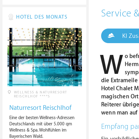
Service 
HOTEL DES MONATS
KI Zu
W
o bef
Herma
sympa
die Extrameile
Hotel Chalet M
WELLNESS & NATURRESORT
magischen Ort 
REISCHLHOF ****S
Reiterer übrig
Naturresort Reischlhof
wenn man auf d
Eine der besten Wellness-Adressen
Deutschlands mit über 5.000 qm
Empfang par
Wellness & Spa. Wohlfühlen im
Bayerischen Wald.
Ein vorbildlich