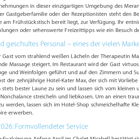
rnehmungen in dieser einzigartigen Umgebung des Meran
er Gastgeberfamilie oder der Rezeptionisten steht den B
 am Frühstückstisch bereit liegt, zur Verfügung. Ihr ent
ungen oder sehenswerte Freizeittipps wie ein Besuch des
 geschultes Personal – eines der vielen Marke
r Gast vom strahlend weißen Lächeln der Therapeutin Ma
de Massage steigert. Im Restaurant wird der Gast virtuo
nge und Weinfolgen geführt und auf den Zimmern und Suit
bst der zehnjährige Hotel-Kater Max, der sich mit Vorlieb
n stets bester Laune zu sein und lassen sich vom kleine
 Nonchalance streicheln und liebkosen. Um an einen trau
 zu werden, lassen sich im Hotel-Shop schmeichelhafte K
oire erwerben.
026: Formvollendeter Service
-Evaluierung Anfang April im Chalet Mirabell bestätigt s