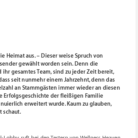
ie Heimat aus. – Dieser weise Spruch von
assender gewählt worden sein. Denn die
ihr gesamtes Team, sind zu jeder Zeit bereit,
h, dass seit nunmehr einem Jahrzehnt, denn das
 Vielzahl an Stammgästen immer wieder an diesen
Erfolgsgeschichte der fleißigen Familie
inuierlich erweitert wurde. Kaum zu glauben,
 schaut.
el-Lobby ruft bei den Testern von Wellness Heaven