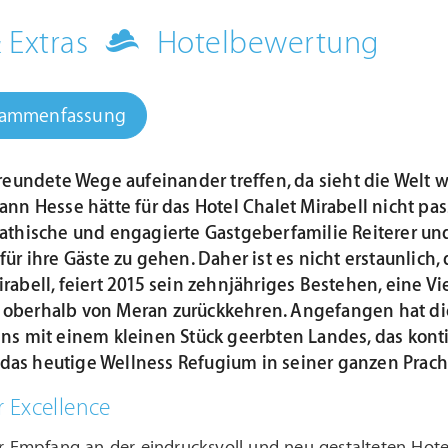
& Extras
Hotelbewertung
sammenfassung
reundete Wege aufeinander treffen, da sieht die Welt w
nn Hesse hätte für das Hotel Chalet Mirabell nicht p
thische und engagierte Gastgeberfamilie Reiterer und 
 für ihre Gäste zu gehen. Daher ist es nicht erstaunlic
irabell, feiert 2015 sein zehnjähriges Bestehen, eine
oberhalb von Meran zurückkehren. Angefangen hat die 
ens mit einem kleinen Stück geerbten Landes, das kont
as heutige Wellness Refugium in seiner ganzen Pracht
 Excellence
er Empfang an der eindrucksvoll und neu gestalteten Hot