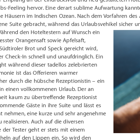
ubs-Feeling hervor. Eine derart sublime Aufwartung kannt
ne Häusern im Indischen Ozean. Nach dem Vorfahren des 
ene Suite gebracht, während das Urlaubsvehikel sicher u
ährend den Hoteltestern auf Wunsch ein
resster Orangensaft sowie Apfelsaft,
üdtiroler Brot und Speck gereicht wird,
der Check-In schnell und unaufdringlich. Ein
ght während dieser tadellos zelebrierten
onie ist das Offerieren warmer
her durch die hübsche Rezeptionistin – ein
 in einen vollkommenen Urlaub. Der an
t kaum zu übertreffende Rezeptionist
kommende Gäste in ihre Suite und lässt es
cht nehmen, eine kurze und sehr angenehme
 realisieren. Auch auf die diversen
der Tester geht er stets mit einem
heln auf den Lippen ein. So wird den