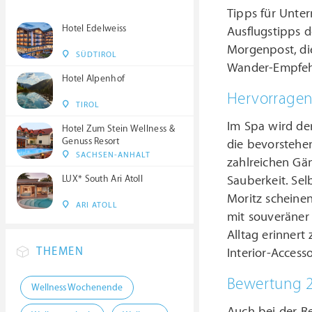
Tipps für Unte
Hotel Edelweiss
Ausflugstipps d
Morgenpost, die
SÜDTIROL
Wander-Empfehl
Hotel Alpenhof
Hervorragend
TIROL
Im Spa wird de
Hotel Zum Stein Wellness &
Genuss Resort
die bevorstehen
SACHSEN-ANHALT
zahlreichen Gä
Sauberkeit. Sel
LUX* South Ari Atoll
Moritz scheine
ARI ATOLL
mit souveräner
Alltag erinnert
THEMEN
Interior-Access
Bewertung 2
Wellness Wochenende
Auch bei der Re