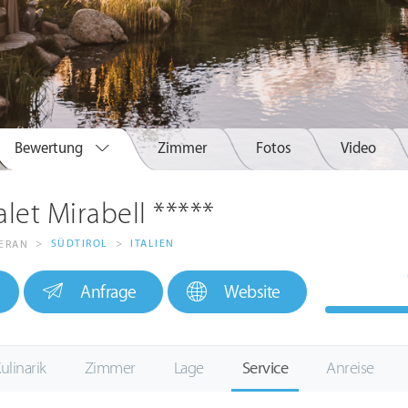
Bewertung
Zimmer
Fotos
Video
let Mirabell *****
>
SÜDTIROL
>
ITALIEN
MERAN
Anfrage
Website
ulinarik
Zimmer
Lage
Service
Anreise