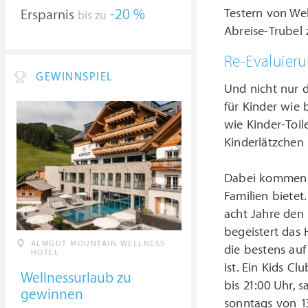
Testern von We
Ersparnis
-20 %
bis zu
Abreise-Trubel
Re-Evaluieru
GEWINNSPIEL
Und nicht nur d
für Kinder wie 
wie Kinder-Toi
Kinderlätzchen 
Dabei kommen di
Familien bietet
acht Jahre den 
begeistert das H
ALMGUT MOUNTAIN WELLNESS
die bestens auf
HOTEL
ist. Ein Kids C
Wellnessurlaub zu
bis 21:00 Uhr, 
gewinnen
sonntags von 13