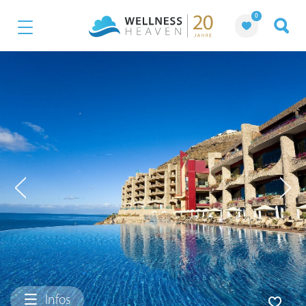
0
Infos