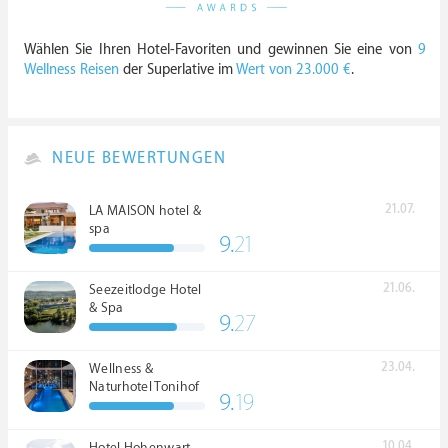
Wählen Sie Ihren Hotel-Favoriten und gewinnen Sie eine von
9
Wellness Reisen
der Superlative im
Wert von 23.000 €
.
NEUE BEWERTUNGEN
21.07.
LA MAISON hotel &
spa
9.
21
21.06.
Seezeitlodge Hotel
& Spa
9.
27
23.04.
Wellness &
Naturhotel Tonihof
9.
19
****S
10.04.