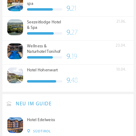
spa
9.
21
21.06.
Seezeitlodge Hotel
& Spa
9.
27
23.04.
Wellness &
Naturhotel Tonihof
9.
19
****S
10.04.
Hotel Hohenwart
9.
48
NEU IM GUIDE
Hotel Edelweiss
SÜDTIROL