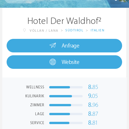
Hotel Der Waldhof²
>
SÜDTIROL
>
ITALIEN
VÖLLAN / LANA
Anfrage
Website
8.
85
WELLNESS
9.
05
KULINARIK
8.
96
ZIMMER
8.
87
LAGE
8.
81
SERVICE