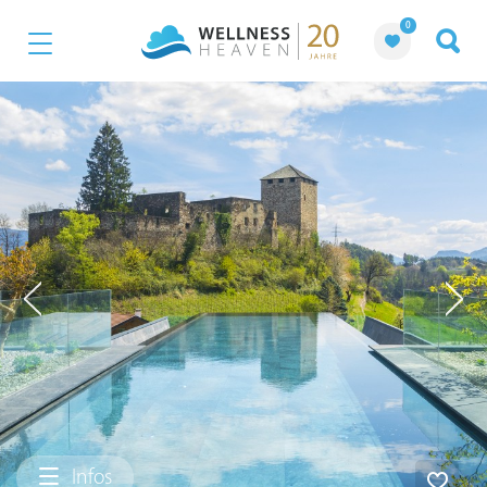
0
Infos