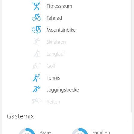
Fitnessraum
Fahrrad
Mountainbike
Skifahren
Langlauf
Golf
Tennis
Joggingstrecke
Reiten
Gästemix
Paare
Familien