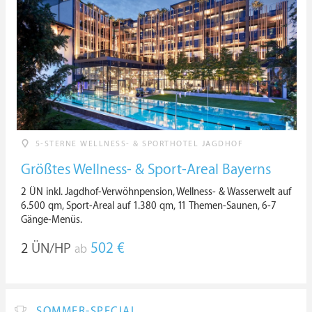
5-STERNE WELLNESS- & SPORTHOTEL JAGDHOF
Größtes Wellness- & Sport-Areal Bayerns
2 ÜN inkl. Jagdhof-Verwöhnpension, Wellness- & Wasserwelt auf
6.500 qm, Sport-Areal auf 1.380 qm, 11 Themen-Saunen, 6-7
Gänge-Menüs.
2
ÜN/HP
502 €
ab
SOMMER-SPECIAL