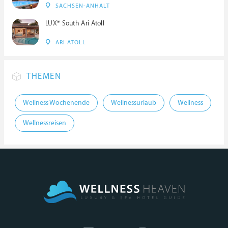
SACHSEN-ANHALT
LUX* South Ari Atoll
ARI ATOLL
THEMEN
Wellness Wochenende
Wellnessurlaub
Wellness
Wellnessreisen