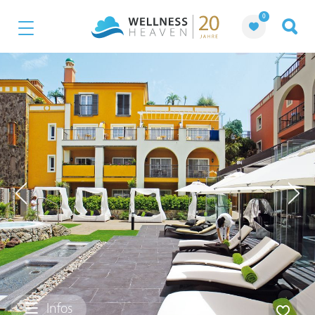
0
Infos