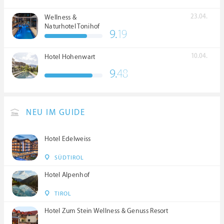
23.04.
Wellness &
Naturhotel Tonihof
9.
19
****S
10.04.
Hotel Hohenwart
9.
48
NEU IM GUIDE
Hotel Edelweiss
SÜDTIROL
Hotel Alpenhof
TIROL
Hotel Zum Stein Wellness & Genuss Resort