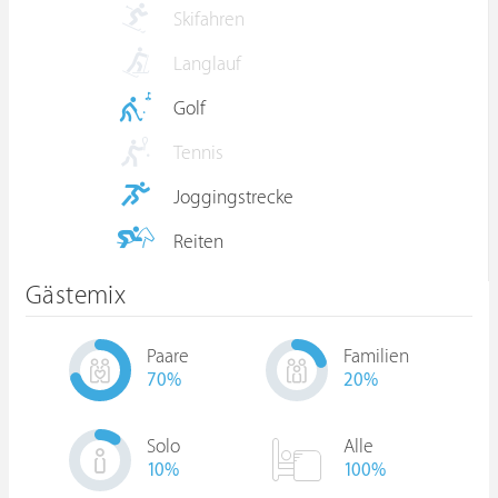
Skifahren
Langlauf
Golf
Tennis
Joggingstrecke
Reiten
Gästemix
Paare
Familien
70
%
20
%
Solo
Alle
10
%
100%