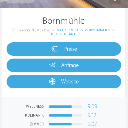
Bornmühle
>
MECKLENBURG-VORPOMMERN
>
GROSS NEMEROW
DEUTSCHLAND
Preise
Anfrage
Website
9.
09
WELLNESS
9.
12
KULINARIK
9.
07
ZIMMER