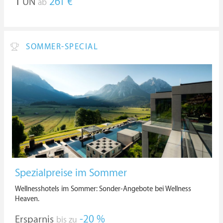
1
ÜN
261 €
ab
SOMMER-SPECIAL
Spezialpreise im Sommer
Wellnesshotels im Sommer: Sonder-Angebote bei Wellness
Heaven.
Ersparnis
-20 %
bis zu