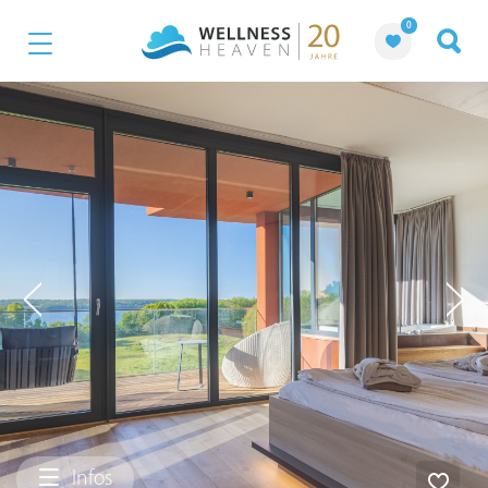
0
Infos