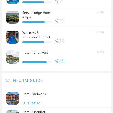
9.
21
21.06.
Seezeitlodge Hotel
& Spa
9.
27
23.04.
Wellness &
Naturhotel Tonihof
9.
19
****S
10.04.
Hotel Hohenwart
9.
48
NEU IM GUIDE
Hotel Edelweiss
SÜDTIROL
Hotel Alpenhof