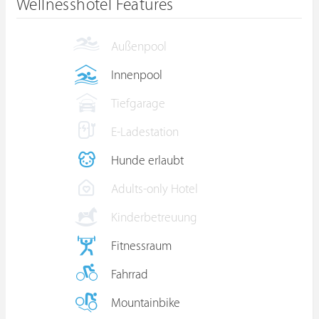
Wellnesshotel Features
Außenpool
Innenpool
Tiefgarage
E-Ladestation
Hunde erlaubt
Adults-only Hotel
Kinderbetreuung
Fitnessraum
Fahrrad
Mountainbike