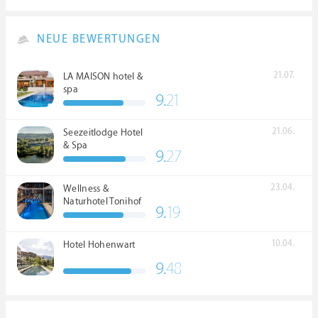
NEUE BEWERTUNGEN
21.07.
LA MAISON hotel &
spa
9.
21
21.06.
Seezeitlodge Hotel
& Spa
9.
27
23.04.
Wellness &
Naturhotel Tonihof
9.
19
****S
10.04.
Hotel Hohenwart
9.
48