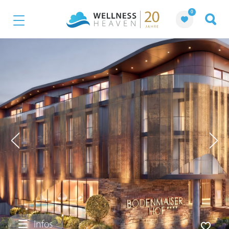
0
Infos