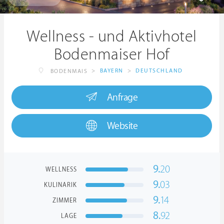
Wellness - und Aktivhotel
Bodenmaiser Hof
>
BAYERN
>
DEUTSCHLAND
BODENMAIS
Anfrage
Website
9.
20
WELLNESS
9.
03
KULINARIK
9.
14
ZIMMER
8.
92
LAGE