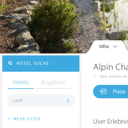
Infos
HOTEL SUCHE
Alpin Ch
BAD HINDELAN
Hotels
Angebote
Preise
Land
+
MEHR FILTER
User Erlebn