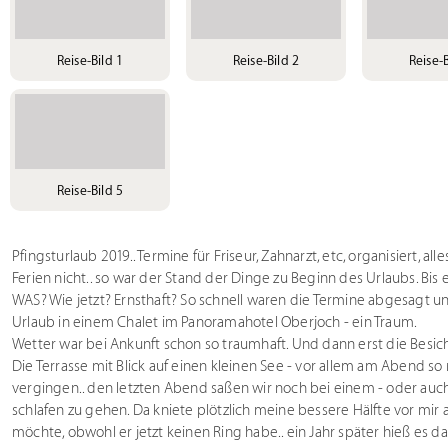
Reise-Bild 1
Reise-Bild 2
Reise-B
Reise-Bild 5
Pfingsturlaub 2019.. Termine für Friseur, Zahnarzt, etc, organisiert, a
Ferien nicht.. so war der Stand der Dinge zu Beginn des Urlaubs. Bis e
WAS? Wie jetzt? Ernsthaft? So schnell waren die Termine abgesagt un
Urlaub in einem Chalet im Panoramahotel Oberjoch - ein Traum.
Wetter war bei Ankunft schon so traumhaft. Und dann erst die Besich
Die Terrasse mit Blick auf einen kleinen See - vor allem am Abend so
vergingen.. den letzten Abend saßen wir noch bei einem - oder auch 
schlafen zu gehen. Da kniete plötzlich meine bessere Hälfte vor mi
möchte, obwohl er jetzt keinen Ring habe.. ein Jahr später hieß es d