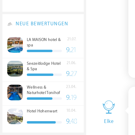
NEUE BEWERTUNGEN
21.07.
LA MAISON hotel &
spa
9.
21
21.06.
Seezeitlodge Hotel
& Spa
9.
27
23.04.
Wellness &
Naturhotel Tonihof
9.
19
****S
10.04.
Hotel Hohenwart
9.
48
Elke