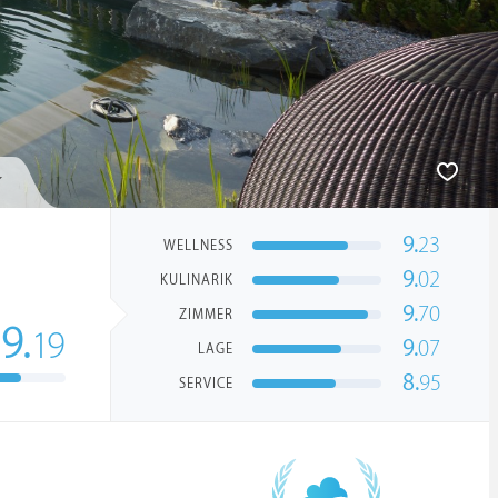
9.
23
WELLNESS
9.
02
KULINARIK
9.
70
ZIMMER
9.
19
9.
07
LAGE
8.
95
SERVICE