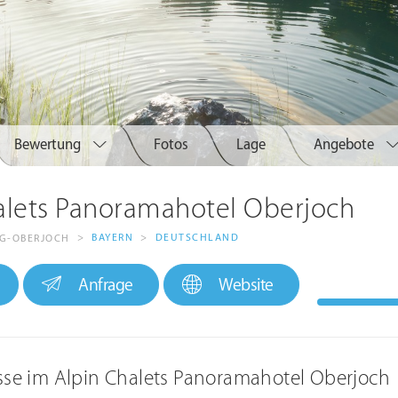
Bewertung
Fotos
Lage
Angebote
alets Panoramahotel Oberjoch
>
BAYERN
>
DEUTSCHLAND
G-OBERJOCH
Anfrage
Website
isse im Alpin Chalets Panoramahotel Oberjoch