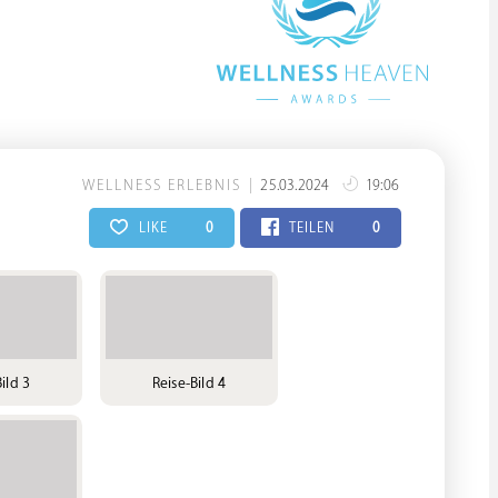
WELLNESS ERLEBNIS
25.03.2024
19:06
LIKE
0
TEILEN
0
ild 3
Reise-Bild 4