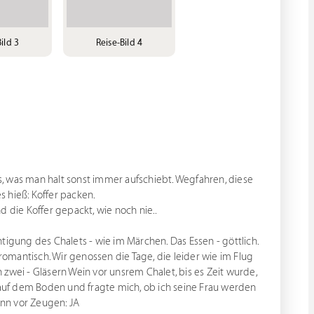
ild 3
Reise-Bild 4
lles, was man halt sonst immer aufschiebt. Wegfahren, diese
s hieß: Koffer packen.
d die Koffer gepackt, wie noch nie..
tigung des Chalets - wie im Märchen. Das Essen - göttlich.
 romantisch. Wir genossen die Tage, die leider wie im Flug
zwei - Gläsern Wein vor unsrem Chalet, bis es Zeit wurde,
r auf dem Boden und fragte mich, ob ich seine Frau werden
ann vor Zeugen: JA