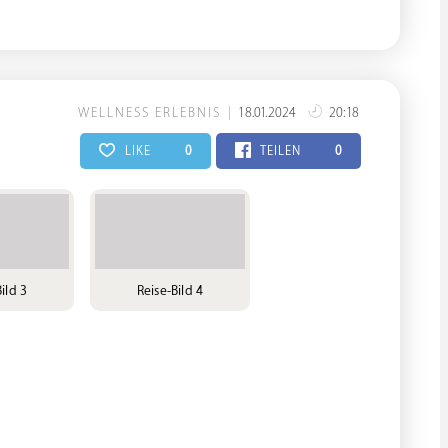
WELLNESS ERLEBNIS
18.01.2024
20:18
LIKE
0
TEILEN
0
ild 3
Reise-Bild 4