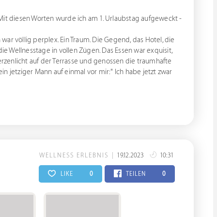
." Mit diesen Worten wurde ich am 1. Urlaubstag aufgeweckt -
ar völlig perplex. Ein Traum. Die Gegend, das Hotel, die
die Wellnesstage in vollen Zügen. Das Essen war exquisit,
zenlicht auf der Terrasse und genossen die traumhafte
n jetziger Mann auf einmal vor mir:" Ich habe jetzt zwar
WELLNESS ERLEBNIS
19.12.2023
10:31
LIKE
0
TEILEN
0