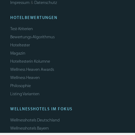
Impressum
Datenschutz
&
HOTELBEWERTUNGEN
Test-Kriterien
Bewertungs-Algorithmus
Hoteltester
Magazin
Hoteltesterin Kolumne
Wellness Heaven Awards
Wellness Heaven
Philosophie
Listing Varianten
WELLNESSHOTELS IM FOKUS
Wellnesshotels Deutschland
Wellnesshotels Bayern