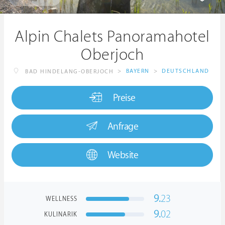
Alpin Chalets Panoramahotel
Oberjoch
>
BAYERN
>
DEUTSCHLAND
BAD HINDELANG-OBERJOCH
Preise
Anfrage
Website
9.
23
WELLNESS
9.
02
KULINARIK