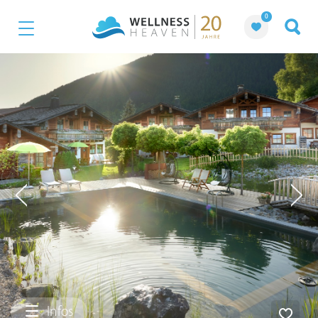
0
Infos