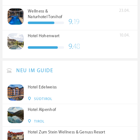
23.04.
Wellness &
Naturhotel Tonihof
9.
19
****S
10.04.
Hotel Hohenwart
9.
48
NEU IM GUIDE
Hotel Edelweiss
SÜDTIROL
Hotel Alpenhof
TIROL
Hotel Zum Stein Wellness & Genuss Resort