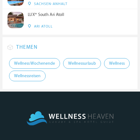
SACHSEN-ANHALT
LUX* South Ari Atoll
ARI ATOLL
THEMEN
Wellness Wochenende
Wellnessurlaub
Wellness
Wellnessreisen