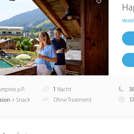
Ha
Wohlf
etpreis p.P.
1
Nacht
3
sion
+ Snack
Ohne Treatment
17