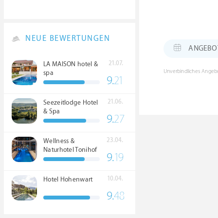
NEUE BEWERTUNGEN
ANGEBOT: 
21.07.
LA MAISON hotel &
Unverbindliches Angebo
spa
9.
21
21.06.
Seezeitlodge Hotel
& Spa
9.
27
23.04.
Wellness &
Naturhotel Tonihof
9.
19
****S
10.04.
Hotel Hohenwart
9.
48