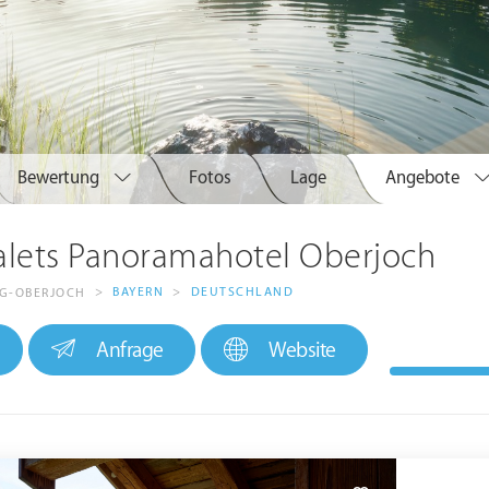
Bewertung
Fotos
Lage
Angebote
alets Panoramahotel Oberjoch
>
BAYERN
>
DEUTSCHLAND
G-OBERJOCH
Anfrage
Website