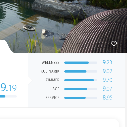
9.
23
WELLNESS
9.
02
KULINARIK
9.
70
ZIMMER
9.
19
9.
07
LAGE
8.
95
SERVICE