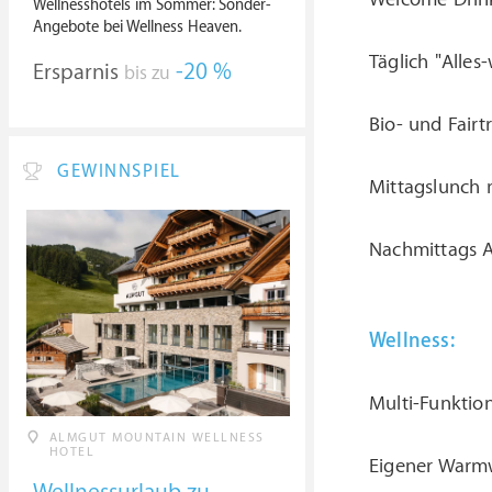
Wellnesshotels im Sommer: Sonder-
Angebote bei Wellness Heaven.
Täglich "Alle
Ersparnis
-20 %
bis zu
Bio- und Fairt
GEWINNSPIEL
Mittagslunch 
Nachmittags 
Wellness:
Multi-Funktion
ALMGUT MOUNTAIN WELLNESS
HOTEL
Eigener Warm