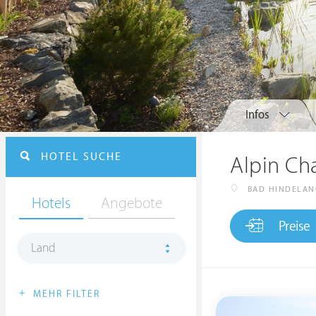
Infos
HOTEL SUCHE
Alpin Ch
BAD HINDELAN
Hotels
Angebote
Preise
Land
+
MEHR FILTER