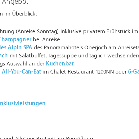
m Angebot
n im Überblick:
htung (Anreise Sonntag) inklusive privatem Frühstück im
Champagner
bei Anreise
es Alpin SPA
des Panoramahotels Oberjoch am Anreiseta
nch
mit Salatbuffet, Tagessuppe und täglich wechselnd
gs Auswahl an der
Kuchenbar
s All-You-Can-Eat
im Chalet-Restaurant 1200NN oder
6-G
Inklusivleistungen
 und Allgäuer Brotzeit zur Begrüßung