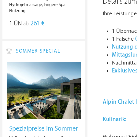
Details zu
Hydrojetmassage, längere Spa
Nutzung.
Ihre Leistunge
1
ÜN
261 €
ab
1 Übernac
1 Falsche
Nutzung d
SOMMER-SPECIAL
Mittagslu
Nachmitta
Exklusive
Alpin Chalet 
Kulinarik:
Spezialpreise im Sommer
Welcome Drink