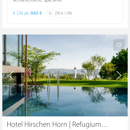
Verführerische Spa-Brise
4 ÜN ab
840 €
210 € / ÜN
Hotel Hirschen Horn | Refugium am See