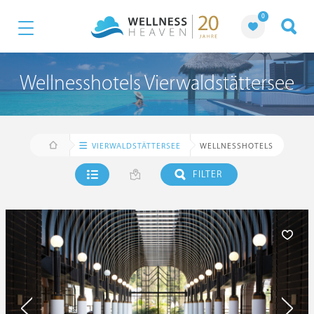
0
Wellnesshotels Vierwaldstättersee
VIERWALDSTÄTTERSEE
WELLNESSHOTELS
FILTER