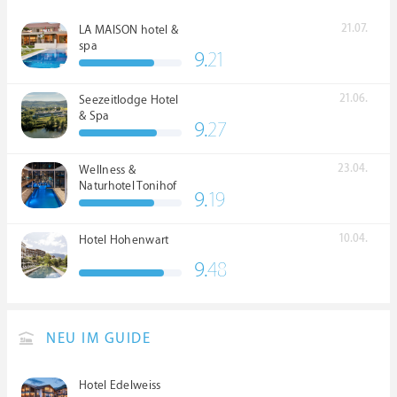
21.07.
LA MAISON hotel &
spa
9.
21
21.06.
Seezeitlodge Hotel
& Spa
9.
27
23.04.
Wellness &
Naturhotel Tonihof
9.
19
****S
10.04.
Hotel Hohenwart
9.
48
NEU IM GUIDE
Hotel Edelweiss