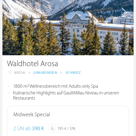
Waldhotel Arosa
AROSA
>
GRAUBÜNDEN
>
SCHWEIZ
1800 m² Wellnessbereich mit Adults-only Spa
Kulinarische Highlights auf GaultMillau Niveau in unseren
Restaurants
Midweek Special
2 ÜN ab
390 €
195 € / ÜN