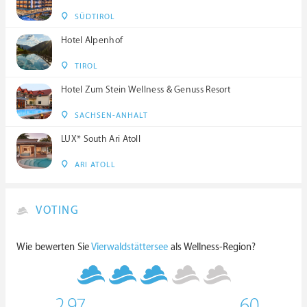
SÜDTIROL
Hotel Alpenhof
TIROL
Hotel Zum Stein Wellness & Genuss Resort
SACHSEN-ANHALT
LUX* South Ari Atoll
ARI ATOLL
VOTING
Wie bewerten Sie
Vierwaldstättersee
als Wellness-Region?
2.97
60