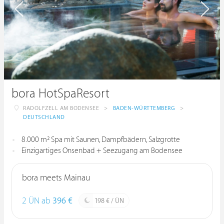
bora HotSpaResort
RADOLFZELL AM BODENSEE
>
BADEN-WÜRTTEMBERG
>
DEUTSCHLAND
8.000 m² Spa mit Saunen, Dampfbädern, Salzgrotte
Einzigartiges Onsenbad + Seezugang am Bodensee
bora meets Mainau
2 ÜN ab
396 €
198 € / ÜN