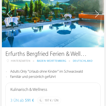
Erfurths Bergfried Ferien & Wellnesshotel
HINTERZARTEN
>
BADEN-WÜRTTEMBERG
>
DEUTSCHLAND
Adults Only "Urlaub ohne Kinder" im Schwarzwald
Familiär und persönlich geführt
Kulinarisch & Wellness
3 ÜN ab
591 €
197 € / ÜN