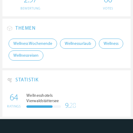
BEWERTUNG
VOTES
THEMEN
Wellness Wochenende
Wellnessurlaub
Wellness
Wellnessreisen
STATISTIK
64
Wellnesshotels
Vierwaldstättersee
9.
28
RATINGS