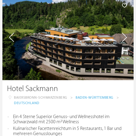
Hotel Sackmann
BAIERSBRONN-SCHWARZENBERG
>
BADEN-WÜRTTEMBERG
>
DEUTSCHLAND
Ein 4 Sterne Superior Genuss- und Wellnesshotel im
Schwarzwald mit 2500 m² Wellness
Kulinarischer Facettenreichtum in 5 Restaurants, 1 Bar und
mehreren Genusslounges