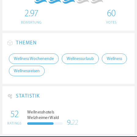
2.97
60
BEWERTUNG
VOTES
THEMEN
Wellness Wochenende
Wellnessurlaub
Wellness
Wellnessreisen
STATISTIK
52
Wellnesshotels
Welzheimer Wald
9.
22
RATINGS