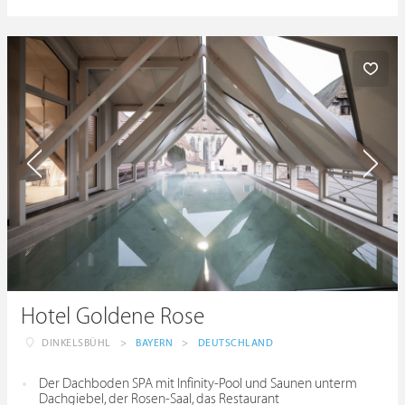
Hotel Goldene Rose
DINKELSBÜHL
>
BAYERN
>
DEUTSCHLAND
Der Dachboden SPA mit Infinity-Pool und Saunen unterm
Dachgiebel, der Rosen-Saal, das Restaurant