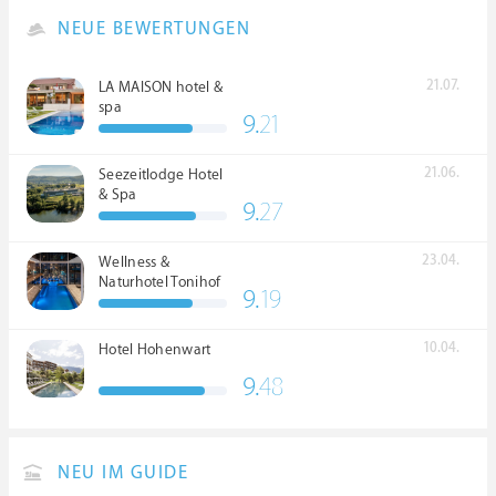
NEUE BEWERTUNGEN
21.07.
LA MAISON hotel &
spa
9.
21
21.06.
Seezeitlodge Hotel
& Spa
9.
27
23.04.
Wellness &
Naturhotel Tonihof
9.
19
****S
10.04.
Hotel Hohenwart
9.
48
NEU IM GUIDE