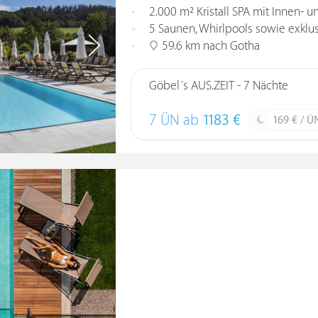
2.000 m² Kristall SPA mit Innen-
5 Saunen, Whirlpools sowie exkl
59.6 km nach Gotha
Göbel´s AUS.ZEIT - 7 Nächte
7 ÜN ab
1183 €
169 € / Ü