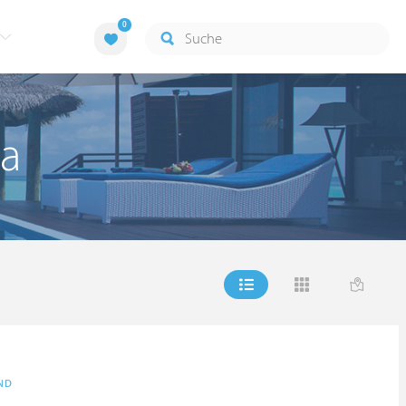
0
ha
ND