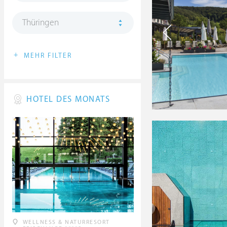
Thüringen
+
MEHR FILTER
HOTEL DES MONATS
WELLNESS & NATURRESORT