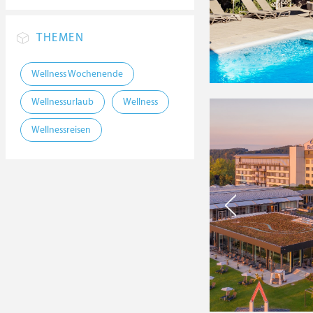
THEMEN
Wellness Wochenende
Wellnessurlaub
Wellness
Wellnessreisen