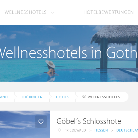
WELLNESSHOTELS
HOTELBEWERTUNGEN
ellnesshotels in Got
LAND
THÜRINGEN
GOTHA
50
WELLNESSHOTELS
Göbel´s Schlosshotel
FRIEDEWALD
>
HESSEN
>
DEUTSCHLA