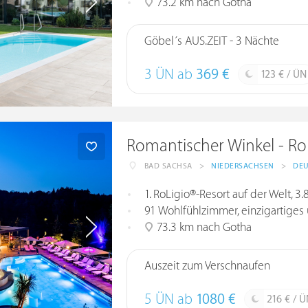
73.2 km nach Gotha
Göbel´s AUS.ZEIT - 3 Nächte
3 ÜN ab
369 €
123 € / ÜN
Romantischer Winkel - Ro
BAD SACHSA
>
NIEDERSACHSEN
>
DE
1. RoLigio®-Resort auf der Welt, 
91 Wohlfühlzimmer, einzigartiges und
73.3 km nach Gotha
Auszeit zum Verschnaufen
5 ÜN ab
1080 €
216 € / 