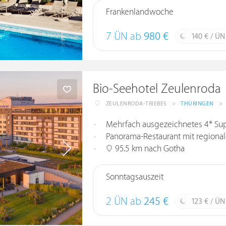
Frankenlandwoche
7 ÜN ab
980 €
140 € / ÜN
Bio-Seehotel Zeulenroda
ZEULENRODA-TRIEBES
>
THÜRINGEN
>
Mehrfach ausgezeichnetes 4* Sup
Panorama-Restaurant mit regionalen Pr
95.5 km nach Gotha
Sonntagsauszeit
2 ÜN ab
245 €
123 € / ÜN