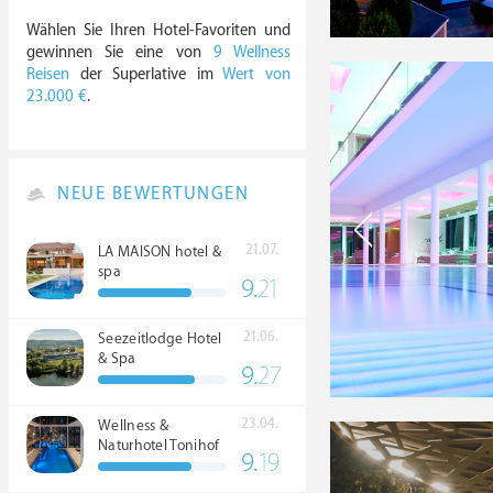
Wählen Sie Ihren Hotel-Favoriten und
gewinnen Sie eine von
9 Wellness
Reisen
der Superlative im
Wert von
23.000 €
.
NEUE BEWERTUNGEN
21.07.
LA MAISON hotel &
spa
9.
21
21.06.
Seezeitlodge Hotel
& Spa
9.
27
23.04.
Wellness &
Naturhotel Tonihof
9.
19
****S