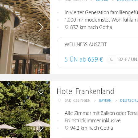
In vierter Generation familiengefü
1.000 m² modernstes Wohlfühlam
87.7 km nach Gotha
WELLNESS AUSZEIT
5 ÜN ab
659 €
132 € / ÜN
Hotel Frankenland
BAD KISSINGEN
>
BAYERN
>
DEUTSCH
Alle Zimmer mit Balkon oder Terr
Frühstück immer inklusive
94.2 km nach Gotha