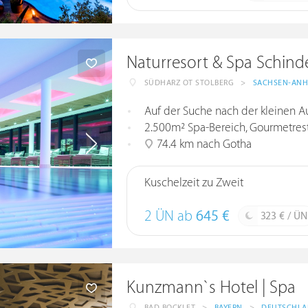
Naturresort & Spa Schind
SÜDHARZ OT STOLBERG
>
SACHSEN-ANH
Auf der Suche nach der kleinen A
2.500m² Spa-Bereich, Gourmetresta
74.4 km nach Gotha
Kuschelzeit zu Zweit
2 ÜN ab
645 €
323 € / ÜN
Kunzmann`s Hotel | Spa
BAD BOCKLET
>
BAYERN
>
DEUTSCHL