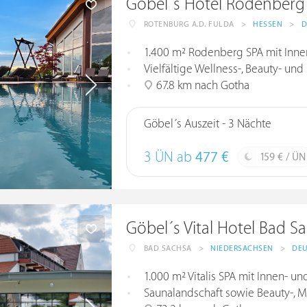
Göbel´s Hotel Rodenberg
ROTENBURG A.D. FULDA
>
HESSEN
>
D
1.400 m² Rodenberg SPA mit Inn
Vielfältige Wellness-, Beauty-
67.8 km nach Gotha
Göbel´s Auszeit - 3 Nächte
3 ÜN ab
477 €
159 € / ÜN
Göbel´s Vital Hotel Bad S
BAD SACHSA
>
NIEDERSACHSEN
>
DE
1.000 m² Vitalis SPA mit Innen- u
Saunalandschaft sowie Beauty-,