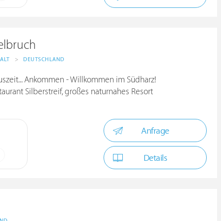
elbruch
ALT
>
DEUTSCHLAND
uszeit... Ankommen - Willkommen im Südharz!
urant Silberstreif, großes naturnahes Resort
Anfrage
Details
AND