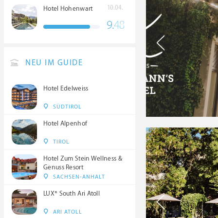
10.04.
Hotel Hohenwart
9.
48
NEU IM GUIDE
Hotel Edelweiss
SÜDTIROL
Hotel Alpenhof
TIROL
Hotel Zum Stein Wellness &
Genuss Resort
SACHSEN-ANHALT
LUX* South Ari Atoll
ARI ATOLL