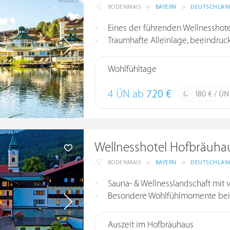
BODENMAIS
>
BAYERN
>
DEUTSCHLAN
Eines der führenden Wellnesshot
Traumhafte Alleinlage, beeindru
Wohlfühltage
4 ÜN ab
720 €
180 € / ÜN
Wellnesshotel Hofbräuha
BODENMAIS
>
BAYERN
>
DEUTSCHLAN
Sauna- & Wellnesslandschaft mit ve
Besondere Wohlfühlmomente bei
Auszeit im Hofbräuhaus