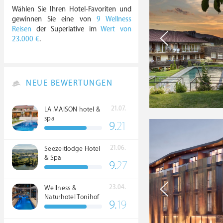
Wählen Sie Ihren Hotel-Favoriten und
gewinnen Sie eine von
9 Wellness
Reisen
der Superlative im
Wert von
23.000 €
.
NEUE BEWERTUNGEN
21.07.
LA MAISON hotel &
spa
9.
21
21.06.
Seezeitlodge Hotel
& Spa
9.
27
23.04.
Wellness &
Naturhotel Tonihof
9.
19
****S