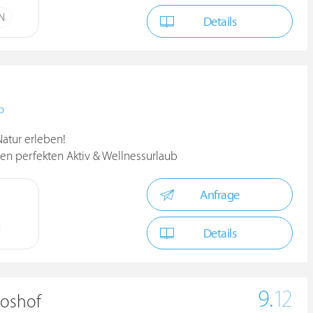
ÜN
Details
D
atur erleben!
inen perfekten Aktiv & Wellnessurlaub
Anfrage
Details
9.
12
ooshof