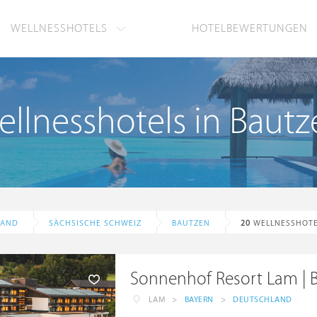
WELLNESSHOTELS
HOTELBEWERTUNGEN
llnesshotels in Baut
LAND
SÄCHSISCHE SCHWEIZ
BAUTZEN
20
WELLNESSHOTE
Sonnenhof Resort Lam | B
LAM
>
BAYERN
>
DEUTSCHLAND