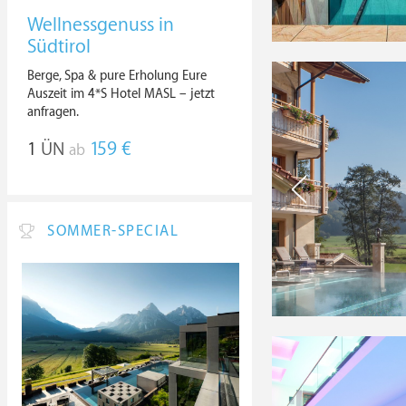
Wellnessgenuss in
Südtirol
Berge, Spa & pure Erholung Eure
Auszeit im 4*S Hotel MASL – jetzt
anfragen.
1
ÜN
159 €
ab
SOMMER-SPECIAL