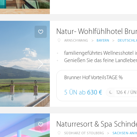
Natur- Wohlfühlhotel Bru
ARNSCHWANG
>
BAYERN
>
DEUTSCHL
familiengeführtes Wellnesshotel 
Genießen Sie das feine Landlebe
Brunner Hof VorteilsTAGE %
5 ÜN ab
630 €
126 € / ÜN
Naturresort & Spa Schind
SÜDHARZ OT STOLBERG
>
SACHSEN-ANH