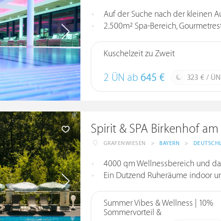
Auf der Suche nach der kleinen A
2.500m² Spa-Bereich, Gourmetresta
Kuschelzeit zu Zweit
2 ÜN ab
645 €
323 € / ÜN
Spirit & SPA Birkenhof am
GRAFENWIESEN
>
BAYERN
>
DEUTSCH
4000 qm Wellnessbereich und da
Ein Dutzend Ruheräume indoor u
Summer Vibes & Wellness | 10%
Sommervorteil &