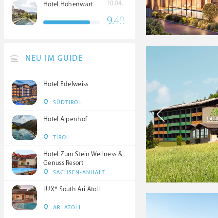
10.04.
Hotel Hohenwart
9.
48
NEU IM GUIDE
Hotel Edelweiss
SÜDTIROL
Hotel Alpenhof
TIROL
Hotel Zum Stein Wellness &
Genuss Resort
SACHSEN-ANHALT
LUX* South Ari Atoll
ARI ATOLL