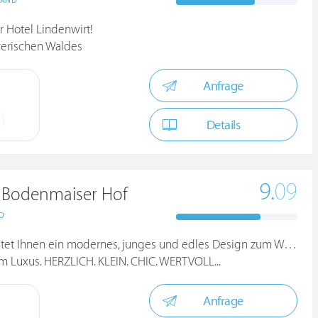
LAND
 Hotel Lindenwirt!
yerischen Waldes
Anfrage
Details
9.
09
l Bodenmaiser Hof
D
t Ihnen ein modernes, junges und edles Design zum Wohlfühlen
Luxus. HERZLICH. KLEIN. CHIC. WERTVOLL...
Anfrage