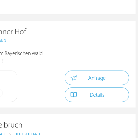
nner Hof
AND
im Bayerischen Wald
n!
Anfrage
Details
elbruch
ALT
>
DEUTSCHLAND