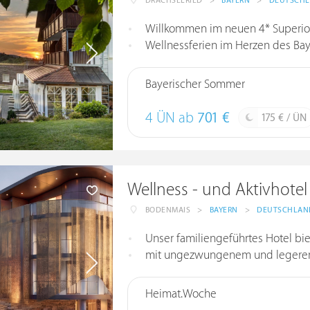
DRACHSELRIED
>
BAYERN
>
DEUTSCH
Willkommen im neuen 4* Superior
Wellnessferien im Herzen des Ba
Bayerischer Sommer
4 ÜN ab
701 €
175 € / ÜN
Wellness - und Aktivhote
BODENMAIS
>
BAYERN
>
DEUTSCHLAN
Unser familiengeführtes Hotel biete
mit ungezwungenem und legerem 
Heimat.Woche