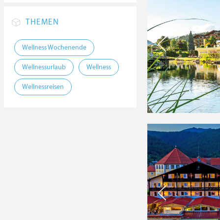
THEMEN
Wellness Wochenende
Wellnessurlaub
Wellness
Wellnessreisen