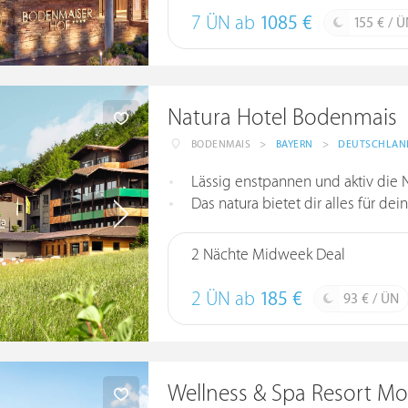
7 ÜN ab
1085 €
155 € / 
Natura Hotel Bodenmais
BODENMAIS
>
BAYERN
>
DEUTSCHLAN
Lässig enstpannen und aktiv die N
Das natura bietet dir alles für de
2 Nächte Midweek Deal
2 ÜN ab
185 €
93 € / ÜN
Wellness & Spa Resort M