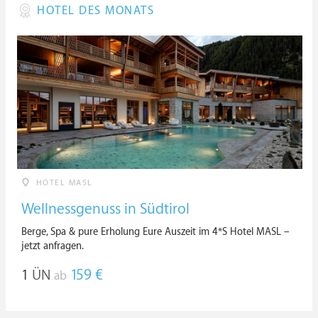
HOTEL DES MONATS
HOTEL MASL
Wellnessgenuss in Südtirol
Berge, Spa & pure Erholung Eure Auszeit im 4*S Hotel MASL –
jetzt anfragen.
1
ÜN
159 €
ab