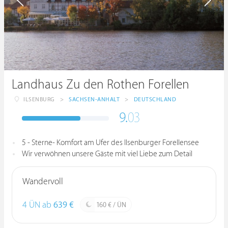
Landhaus Zu den Rothen Forellen
ILSENBURG
>
SACHSEN-ANHALT
>
DEUTSCHLAND
9.
03
5 - Sterne- Komfort am Ufer des Ilsenburger Forellensee
Wir verwöhnen unsere Gäste mit viel Liebe zum Detail
Wandervoll
4 ÜN ab
639 €
160 € / ÜN