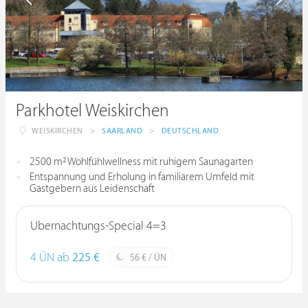
Parkhotel Weiskirchen
WEISKIRCHEN
>
SAARLAND
>
DEUTSCHLAND
2500 m² Wohlfühlwellness mit ruhigem Saunagarten
Entspannung und Erholung in familiärem Umfeld mit
Gastgebern aus Leidenschaft
Übernachtungs-Special 4=3
4 ÜN ab
225 €
56 € / ÜN