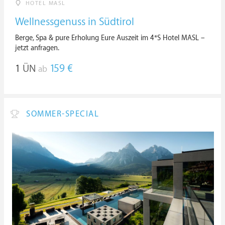
HOTEL MASL
Wellnessgenuss in Südtirol
Berge, Spa & pure Erholung Eure Auszeit im 4*S Hotel MASL –
jetzt anfragen.
1
ÜN
159 €
ab
SOMMER-SPECIAL