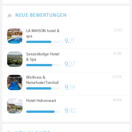
NEUE BEWERTUNGEN
21.07.
LA MAISON hotel &
spa
9.
21
21.06.
Seezeitlodge Hotel
& Spa
9.
27
23.04.
Wellness &
Naturhotel Tonihof
9.
19
****S
10.04.
Hotel Hohenwart
9.
48