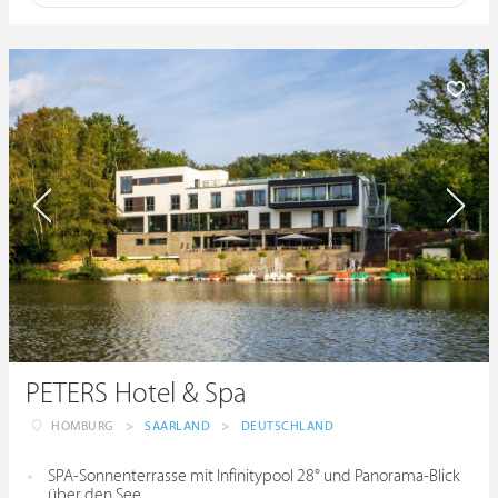
PETERS Hotel & Spa
HOMBURG
>
SAARLAND
>
DEUTSCHLAND
SPA-Sonnenterrasse mit Infinitypool 28° und Panorama-Blick
über den See