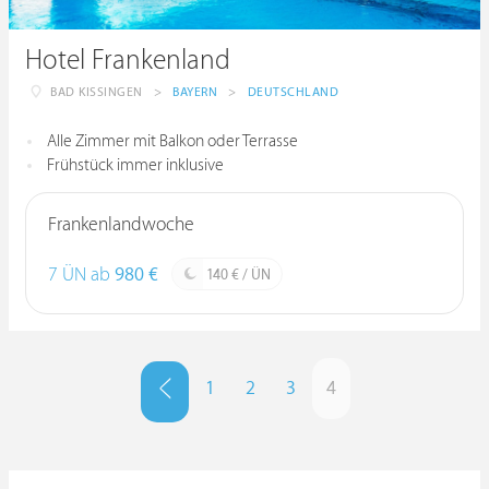
Hotel Frankenland
BAD KISSINGEN
>
BAYERN
>
DEUTSCHLAND
Alle Zimmer mit Balkon oder Terrasse
Frühstück immer inklusive
Frankenlandwoche
7 ÜN ab
980 €
140 € / ÜN
1
2
3
4