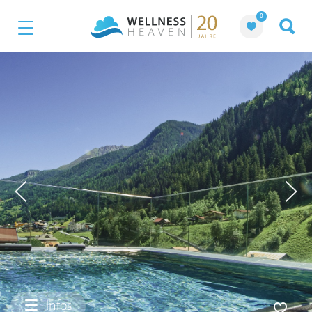
0
Infos