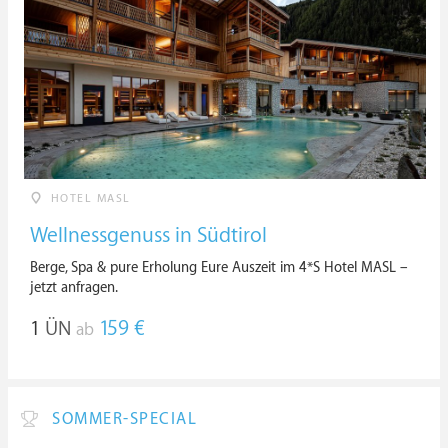
HOTEL MASL
Wellnessgenuss in Südtirol
Berge, Spa & pure Erholung Eure Auszeit im 4*S Hotel MASL –
jetzt anfragen.
1
ÜN
159 €
ab
SOMMER-SPECIAL