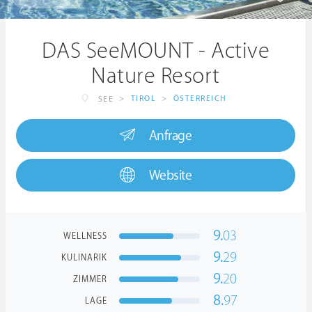
DAS SeeMOUNT - Active
Nature Resort
>
TIROL
>
ÖSTERREICH
SEE
Anfrage
Website
9.
03
WELLNESS
9.
29
KULINARIK
9.
20
ZIMMER
8.
97
LAGE