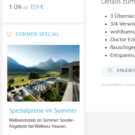
Details zu
1
ÜN
159 €
ab
3 Übernac
3/4-Verwö
wohltuend
SOMMER-SPECIAL
Doctor Eck
flauschige
Entspannu
ANGEBOT: 
Unverbindliches Angebo
Spezialpreise im Sommer
Wellnesshotels im Sommer: Sonder-
Angebote bei Wellness Heaven.