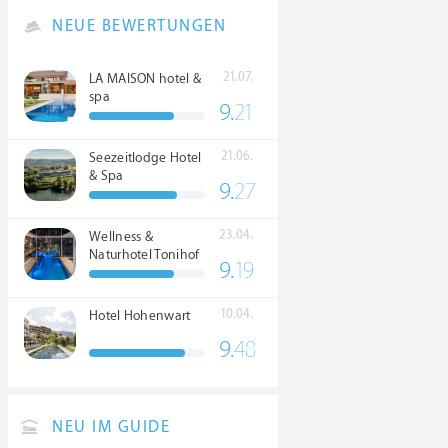
NEUE BEWERTUNGEN
21.07.
LA MAISON hotel &
spa
9.
21
21.06.
Seezeitlodge Hotel
& Spa
9.
27
23.04.
Wellness &
Naturhotel Tonihof
9.
19
****S
10.04.
Hotel Hohenwart
9.
48
NEU IM GUIDE