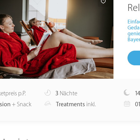
Re
Einfa
Geda
genie
Bayer
etpreis p.P.
3
Nächte
1
sion
+ Snack
Treatments
inkl.
01