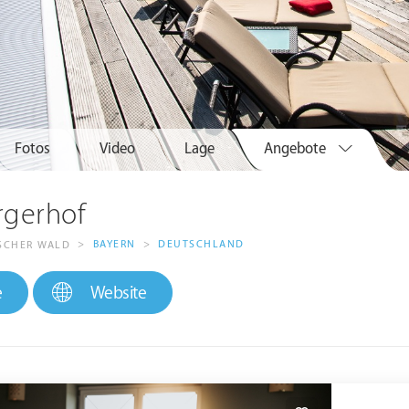
Fotos
Video
Lage
Angebote
rgerhof
>
BAYERN
>
DEUTSCHLAND
ISCHER WALD
e
Website