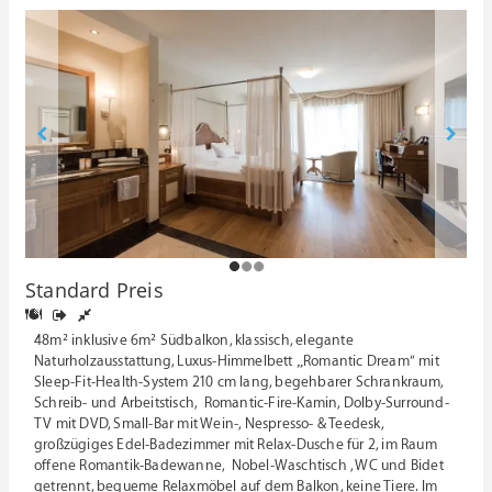
1
2
3
Standard Preis
48m² inklusive 6m² Südbalkon, klassisch, elegante
Naturholzausstattung, Luxus-Himmelbett „Romantic Dream“ mit
Sleep-Fit-Health-System 210 cm lang, begehbarer Schrankraum,
Schreib- und Arbeitstisch, Romantic-Fire-Kamin, Dolby-Surround-
TV mit DVD, Small-Bar mit Wein-, Nespresso- & Teedesk,
großzügiges Edel-Badezimmer mit Relax-Dusche für 2, im Raum
offene Romantik-Badewanne, Nobel-Waschtisch , WC und Bidet
getrennt, bequeme Relaxmöbel auf dem Balkon, keine Tiere. Im