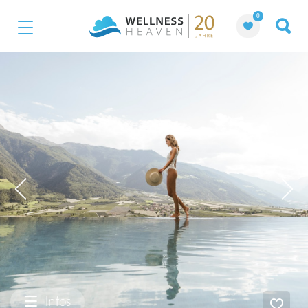
0
Infos