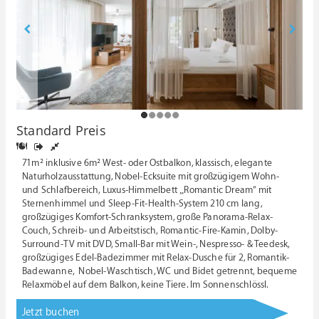
1
2
3
4
5
Standard Preis
71m² inklusive 6m² West- oder Ostbalkon, klassisch, elegante
Naturholzausstattung, Nobel-Ecksuite mit großzügigem Wohn-
und Schlafbereich, Luxus-Himmelbett „Romantic Dream” mit
Sternenhimmel und Sleep-Fit-Health-System 210 cm lang,
großzügiges Komfort-Schranksystem, große Panorama-Relax-
Couch, Schreib- und Arbeitstisch, Romantic-Fire-Kamin, Dolby-
Surround-TV mit DVD, Small-Bar mit Wein-, Nespresso- & Teedesk,
großzügiges Edel-Badezimmer mit Relax-Dusche für 2, Romantik-
Badewanne, Nobel-Waschtisch, WC und Bidet getrennt, bequeme
Relaxmöbel auf dem Balkon, keine Tiere. Im Sonnenschlössl.
Jetzt buchen