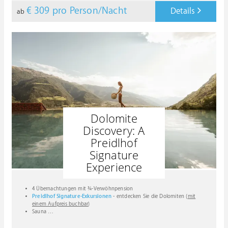
€ 309
pro Person/Nacht
Details
ab
Dolomite
Discovery: A
Preidlhof
Signature
Experience
4 Übernachtungen mit ¾-Verwöhnpension
Preidlhof Signature-Exkursionen
- entdecken Sie die Dolomiten (
mit
einem Aufpreis buchbar
)
Sauna
…