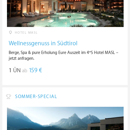
HOTEL MASL
Wellnessgenuss in Südtirol
Berge, Spa & pure Erholung Eure Auszeit im 4*S Hotel MASL –
jetzt anfragen.
1
ÜN
159 €
ab
SOMMER-SPECIAL