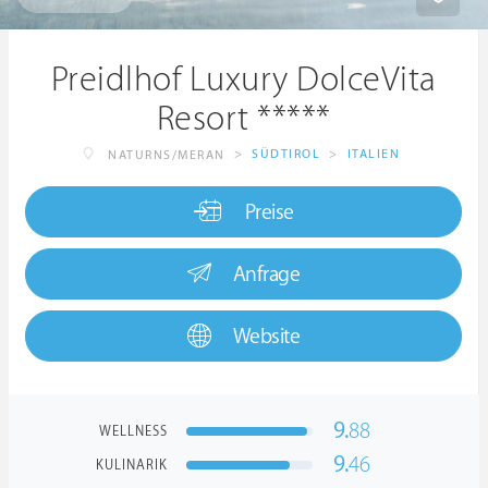
Preidlhof Luxury DolceVita
Resort *****
>
SÜDTIROL
>
ITALIEN
NATURNS/MERAN
Preise
Anfrage
Website
9.
88
WELLNESS
9.
46
KULINARIK