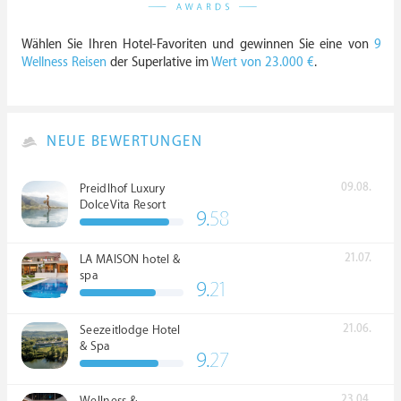
Wählen Sie Ihren Hotel-Favoriten und gewinnen Sie eine von
9
Wellness Reisen
der Superlative im
Wert von 23.000 €
.
NEUE BEWERTUNGEN
09.08.
Preidlhof Luxury
DolceVita Resort
9.
58
*****
21.07.
LA MAISON hotel &
spa
9.
21
21.06.
Seezeitlodge Hotel
& Spa
9.
27
23.04.