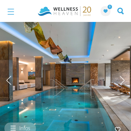
0
Infos