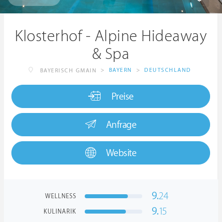
Klosterhof - Alpine Hideaway
& Spa
>
BAYERN
>
DEUTSCHLAND
BAYERISCH GMAIN
Preise
Anfrage
Website
9.
24
WELLNESS
9.
15
KULINARIK