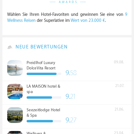
Wählen Sie Ihren Hotel-Favoriten und gewinnen Sie eine von
9
Wellness Reisen
der Superlative im
Wert von 23.000 €
.
NEUE BEWERTUNGEN
09.08.
Preidlhof Luxury
DolceVita Resort
9.
58
*****
21.07.
LA MAISON hotel &
spa
9.
21
21.06.
Seezeitlodge Hotel
& Spa
9.
27
23.04.
Wellness &