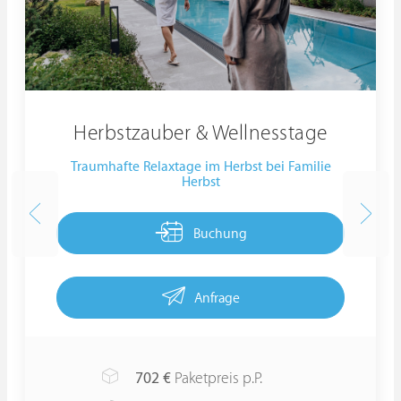
Herbstzauber & Wellnesstage
Traumhafte Relaxtage im Herbst bei Familie
Herbst
Buchung
Anfrage
702
€
Paketpreis p.P.