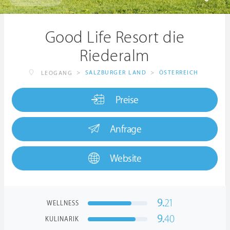
Good Life Resort die
Riederalm
>
SALZBURGER LAND
>
ÖSTERREICH
LEOGANG
Preise
Anfrage
Website
9.
21
WELLNESS
9.
40
KULINARIK