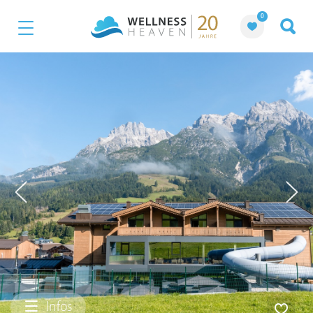
0
Infos