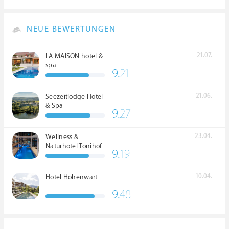
NEUE BEWERTUNGEN
21.07.
LA MAISON hotel &
spa
9.
21
21.06.
Seezeitlodge Hotel
& Spa
9.
27
23.04.
Wellness &
Naturhotel Tonihof
9.
19
****S
10.04.
Hotel Hohenwart
9.
48