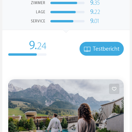
9.
35
ZIMMER
9.
22
LAGE
9.
01
SERVICE
9.
24
Testbericht