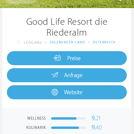
Good Life Resort die
Riederalm
>
SALZBURGER LAND
>
ÖSTERREICH
LEOGANG
Preise
Anfrage
Website
9.
21
WELLNESS
9.
40
KULINARIK