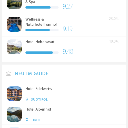
& Spa
9.
27
23.04.
Wellness &
Naturhotel Tonihof
9.
19
****S
10.04.
Hotel Hohenwart
9.
48
NEU IM GUIDE
Hotel Edelweiss
SÜDTIROL
Hotel Alpenhof
TIROL