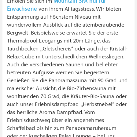
Erholen Sie sich im
Mountain SPA nur für
Erwachsene
von Ihrem Alltagsstress. Wir bieten
Entspannung auf höchstem Niveau mit
wundervollem Ausblick auf die atemberaubende
Bergwelt. Beispielsweise erwartet Sie der erste
Thermalpool Leogangs mit 20m Länge, das
Tauchbecken „Gletschereis“ oder auch der Kristall-
Relax-Cube mit unterschiedlichen Wellnessliegen.
Auch die verschiedenen Saunen und beliebten
betreuten Aufgüsse werden Sie begeistern.
Genießen Sie die Panoramasauna mit 90 Grad und
malerischer Aussicht, die Bio-Zirbensauna mit
wohltuenden 70 Grad, die Kräuter-Bio-Sauna oder
auch unser Erlebnisdampfbad „Herbstnebel“ oder
das herrliche Aroma Dampfbad. Vom
Erlebnisduschweg über ein angenehmes
Schaffelbad bis hin zum Panaoramaruheraum
oder der kuscheligen Relax Lounge – bei uns