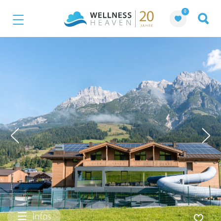
0
Infos