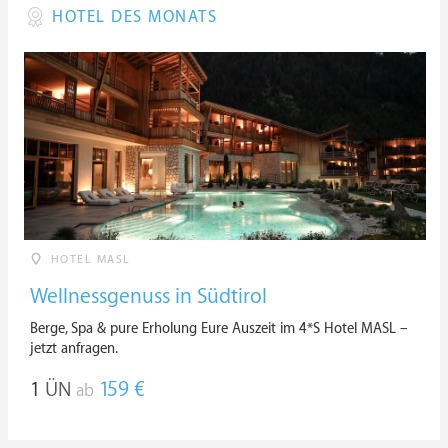
HOTEL DES MONATS
HOTEL MASL
Wellnessgenuss in Südtirol
Berge, Spa & pure Erholung Eure Auszeit im 4*S Hotel MASL –
jetzt anfragen.
1
ÜN
159 €
ab