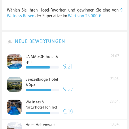
Wählen Sie Ihren Hotel-Favoriten und gewinnen Sie eine von
9
Wellness Reisen
der Superlative im
Wert von 23.000 €
.
NEUE BEWERTUNGEN
21.07.
LA MAISON hotel &
spa
9.
21
21.06.
Seezeitlodge Hotel
& Spa
9.
27
23.04.
Wellness &
Naturhotel Tonihof
9.
19
****S
10.04.
Hotel Hohenwart