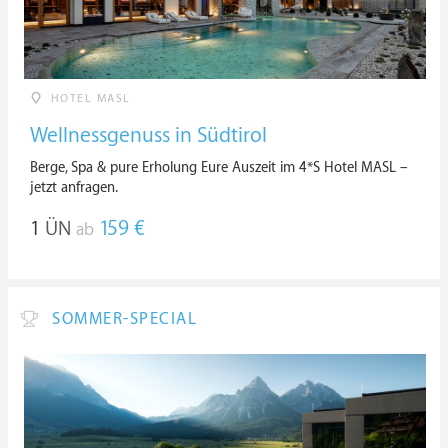
HOTEL MASL
Wellnessgenuss in Südtirol
Berge, Spa & pure Erholung Eure Auszeit im 4*S Hotel MASL –
jetzt anfragen.
1
ÜN
159 €
ab
SOMMER-SPECIAL