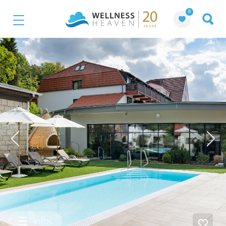
0
Infos