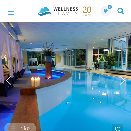
0
Infos