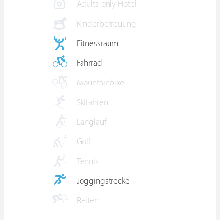
Adults-only Hotel
Kinderbetreuung
Fitnessraum
Fahrrad
Mountainbike
Skifahren
Langlauf
Golf
Tennis
Joggingstrecke
Reiten