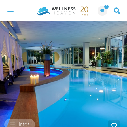
0
Infos