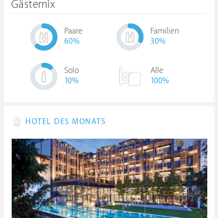
Gästemix
Paare
Familien
60
%
30
%
Solo
Alle
10
%
100%
HOTEL DES MONATS