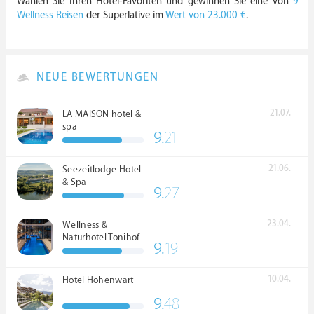
Wählen Sie Ihren Hotel-Favoriten und gewinnen Sie eine von
9
Wellness Reisen
der Superlative im
Wert von 23.000 €
.
NEUE BEWERTUNGEN
21.07.
LA MAISON hotel &
spa
9.
21
21.06.
Seezeitlodge Hotel
& Spa
9.
27
23.04.
Wellness &
Naturhotel Tonihof
9.
19
****S
10.04.
Hotel Hohenwart
9.
48