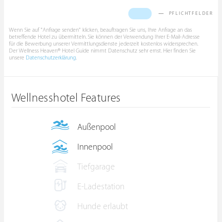
PFLICHTFELDER
Wenn Sie auf "Anfrage senden" klicken, beauftragen Sie uns, Ihre Anfrage an das
betreffende Hotel zu übermitteln. Sie können der Verwendung Ihrer E-Mail-Adresse
für die Bewerbung unserer Vermittlungsdienste jederzeit kostenlos widersprechen.
Der Wellness Heaven® Hotel Guide nimmt Datenschutz sehr ernst. Hier finden Sie
unsere
Datenschutzerklärung
.
Wellnesshotel Features
Außenpool
Innenpool
Tiefgarage
E-Ladestation
Hunde erlaubt