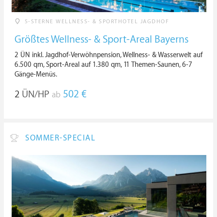
5-STERNE WELLNESS- & SPORTHOTEL JAGDHOF
Größtes Wellness- & Sport-Areal Bayerns
2 ÜN inkl. Jagdhof-Verwöhnpension, Wellness- & Wasserwelt auf
6.500 qm, Sport-Areal auf 1.380 qm, 11 Themen-Saunen, 6-7
Gänge-Menüs.
2
ÜN/HP
502 €
ab
SOMMER-SPECIAL