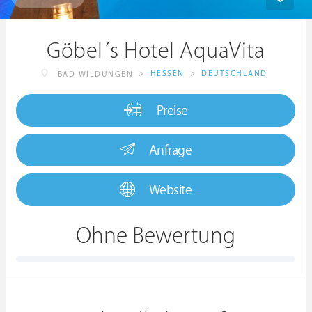
Göbel´s Hotel AquaVita
>
HESSEN
>
DEUTSCHLAND
BAD WILDUNGEN
Preise
Anfrage
Website
Ohne Bewertung