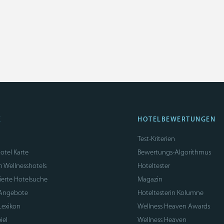
E
HOTELBEWERTUNGEN
Test-Kriterien
otel Karte
Bewertungs-Algorithmus
n Wellnesshotels
Hoteltester
sierte Hotelsuche
Magazin
 Angebote
Hoteltesterin Kolumne
Lexikon
Wellness Heaven Awards
iel
Wellness Heaven