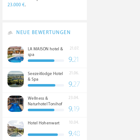
23.000 €
.
NEUE BEWERTUNGEN
21.07.
LA MAISON hotel &
spa
9.
21
21.06.
Seezeitlodge Hotel
& Spa
9.
27
23.04.
Wellness &
Naturhotel Tonihof
9.
19
****S
10.04.
Hotel Hohenwart
9.
48