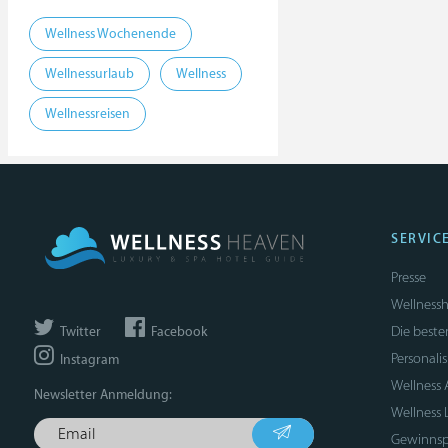
Wellness Wochenende
Wellnessurlaub
Wellness
Wellnessreisen
SERVIC
Presse
Wellnessh
Die beste
Twitter
Facebook
Personali
Instagram
Wellness
Newsletter Anmeldung:
Wellness 
Gewinnsp