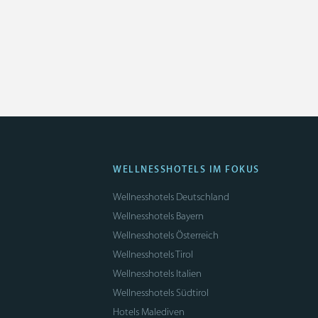
WELLNESSHOTELS IM FOKUS
Wellnesshotels Deutschland
Wellnesshotels Bayern
Wellnesshotels Österreich
Wellnesshotels Tirol
Wellnesshotels Italien
Wellnesshotels Südtirol
Hotels Malediven