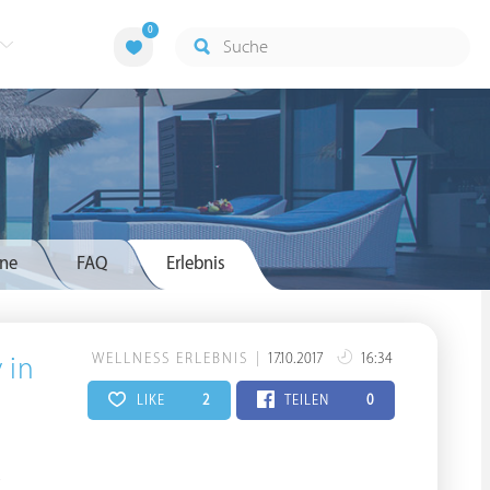
0
ne
FAQ
Erlebnis
WELLNESS ERLEBNIS
17.10.2017
16:34
 in
LIKE
2
TEILEN
0
.