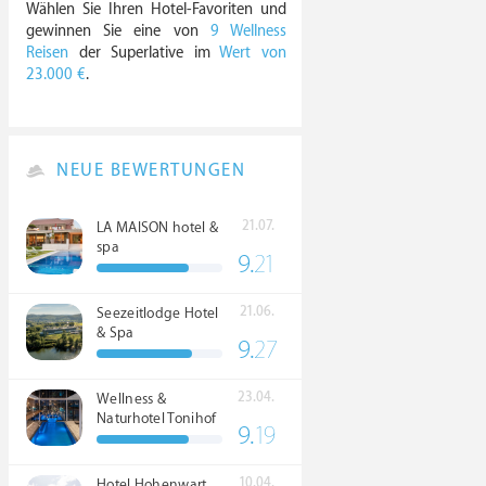
Wählen Sie Ihren Hotel-Favoriten und
gewinnen Sie eine von
9 Wellness
Reisen
der Superlative im
Wert von
23.000 €
.
NEUE BEWERTUNGEN
21.07.
LA MAISON hotel &
spa
9.
21
21.06.
Seezeitlodge Hotel
& Spa
9.
27
23.04.
Wellness &
Naturhotel Tonihof
9.
19
****S
10.04.
Hotel Hohenwart