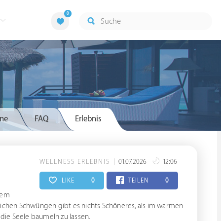
0
ne
FAQ
Erlebnis
WELLNESS ERLEBNIS
01.07.2026
12:06
LIKE
0
TEILEN
0
nem
slichen Schwüngen gibt es nichts Schöneres, als im warmen
 die Seele baumeln zu lassen.