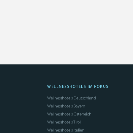
WELLNESSHOTELS IM FOKUS
Wellnesshotels Deutschland
Wellnesshotels Bayern
Wellnesshotels Österreich
Wellnesshotels Tirol
Wellnesshotels Italien