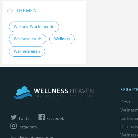
THEMEN
Wellness Wochenende
Wellnessurlaub
Wellness
Wellnessreisen
SERVIC
Presse
Wellnessh
Die beste
Twitter
Facebook
Personali
Instagram
Wellness
Newsletter Anmeldung: