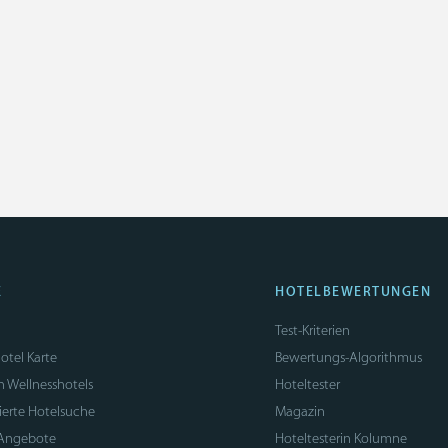
E
HOTELBEWERTUNGEN
Test-Kriterien
otel Karte
Bewertungs-Algorithmus
n Wellnesshotels
Hoteltester
sierte Hotelsuche
Magazin
 Angebote
Hoteltesterin Kolumne