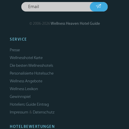
© 2006-2026
Wellness Heaven Hotel Guide
SERVICE
Presse
Wellnesshotel Karte
Die besten Wellnesshotels
Personalisierte Hotelsuche
Wellness Angebote
Wellness Lexikon
Gewinnspiel
Hoteliers: Guide Eintrag
Impressum
Datenschutz
&
HOTELBEWERTUNGEN