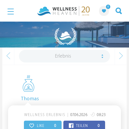
0
Erlebnis
Thomas
WELLNESS ERLEBNIS
07.06.2026
08:23
LIKE
0
TEILEN
0