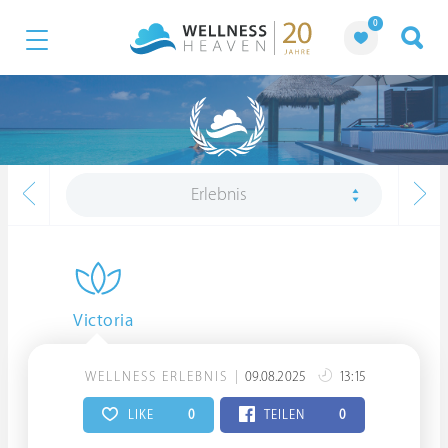
0
Erlebnis
Victoria
WELLNESS ERLEBNIS
09.08.2025
13:15
LIKE
0
TEILEN
0