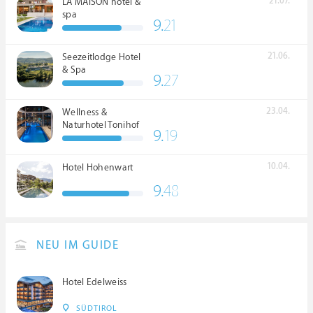
21.07.
LA MAISON hotel &
spa
9.
21
21.06.
Seezeitlodge Hotel
& Spa
9.
27
23.04.
Wellness &
Naturhotel Tonihof
9.
19
****S
10.04.
Hotel Hohenwart
9.
48
NEU IM GUIDE
Hotel Edelweiss
SÜDTIROL