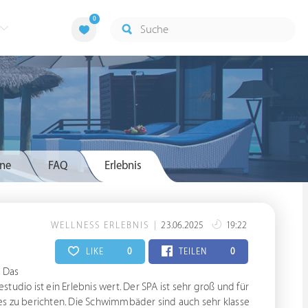
0
ne
FAQ
Erlebnis
WELLNESS ERLEBNIS
23.06.2025
19:22
LIKE
0
TEILEN
0
. Das
studio ist ein Erlebnis wert. Der SPA ist sehr groß und für
ives zu berichten. Die Schwimmbäder sind auch sehr klasse