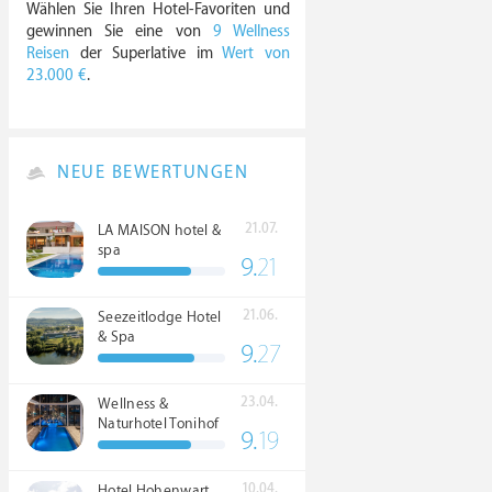
Wählen Sie Ihren Hotel-Favoriten und
gewinnen Sie eine von
9 Wellness
Reisen
der Superlative im
Wert von
23.000 €
.
NEUE BEWERTUNGEN
21.07.
LA MAISON hotel &
spa
9.
21
21.06.
Seezeitlodge Hotel
& Spa
9.
27
23.04.
Wellness &
Naturhotel Tonihof
9.
19
****S
10.04.
Hotel Hohenwart