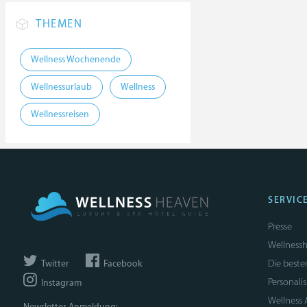
THEMEN
Wellness Wochenende
Wellnessurlaub
Wellness
Wellnessreisen
SERVIC
Presse
Wellnessh
Die beste
Twitter
Facebook
Personali
Instagram
Wellness
Newsletter Anmeldung: