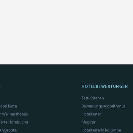
E
HOTELBEWERTUNGEN
Test-Kriterien
otel Karte
Bewertungs-Algorithmus
n Wellnesshotels
Hoteltester
sierte Hotelsuche
Magazin
 Angebote
Hoteltesterin Kolumne