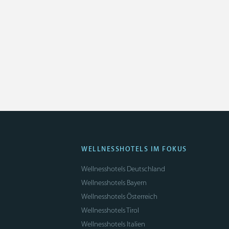
WELLNESSHOTELS IM FOKUS
Wellnesshotels Deutschland
Wellnesshotels Bayern
Wellnesshotels Österreich
Wellnesshotels Tirol
Wellnesshotels Italien