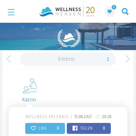
0
Erlebnis
Katrin
WELLNESS ERLEBNIS
15.08.2021
20:28
LIKE
0
TEILEN
0