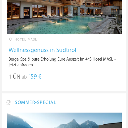
HOTEL MASL
Wellnessgenuss in Südtirol
Berge, Spa & pure Erholung Eure Auszeit im 4*S Hotel MASL –
jetzt anfragen.
1
ÜN
159 €
ab
SOMMER-SPECIAL