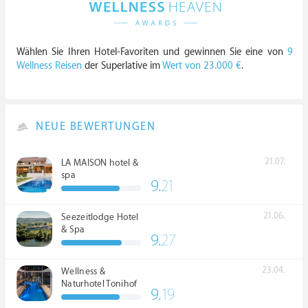
Wählen Sie Ihren Hotel-Favoriten und gewinnen Sie eine von
9
Wellness Reisen
der Superlative im
Wert von 23.000 €
.
NEUE BEWERTUNGEN
21.07.
LA MAISON hotel &
spa
9.
21
21.06.
Seezeitlodge Hotel
& Spa
9.
27
23.04.
Wellness &
Naturhotel Tonihof
9.
19
****S