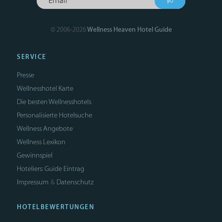
© 2006-2026
Wellness Heaven Hotel Guide
SERVICE
Presse
Wellnesshotel Karte
Die besten Wellnesshotels
Personalisierte Hotelsuche
Wellness Angebote
Wellness Lexikon
Gewinnspiel
Hoteliers: Guide Eintrag
Impressum
Datenschutz
&
HOTELBEWERTUNGEN