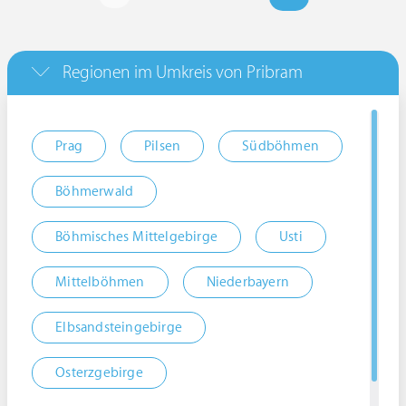
Regionen im Umkreis von Pribram
Prag
Pilsen
Südböhmen
Böhmerwald
Böhmisches Mittelgebirge
Usti
Mittelböhmen
Niederbayern
Elbsandsteingebirge
Osterzgebirge