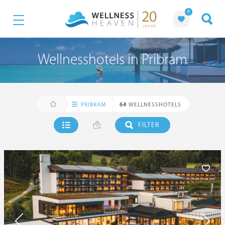
0
Wellnesshotels in Pribram
PRIBRAM
64
WELLNESSHOTELS
FILTER