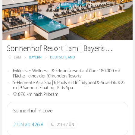
Sonnenhof Resort Lam | Bayerischer Wald
LAM
>
BAYERN
>
DEUTSCHLAND
Exklusives Wellness - & Erlebnisresort auf über 180.000 m²
Fläche - eines der führenden Resorts
5-Elemente Asia Spa | 6 Pools mit Infinitypool & Arberblick 25
m | 9 Saunen | Floating | Kids Spa
87.6 km nach Pribram
Sonnenhof in Love
2 ÜN ab
426 €
213 € / ÜN