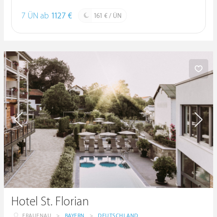
7 ÜN ab
1127 €
161 € / ÜN
Hotel St. Florian
FRAUENAU
>
BAYERN
>
DEUTSCHLAND