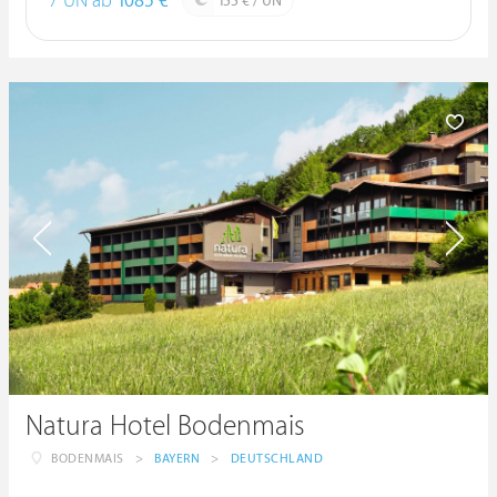
7 ÜN ab
1085 €
155 € / ÜN
Natura Hotel Bodenmais
BODENMAIS
>
BAYERN
>
DEUTSCHLAND