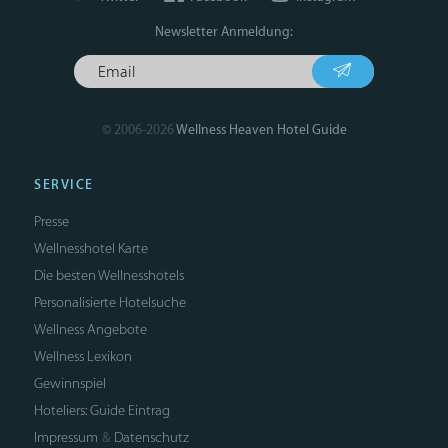
Newsletter Anmeldung:
© 2006-2026
Wellness Heaven Hotel Guide
SERVICE
Presse
Wellnesshotel Karte
Die besten Wellnesshotels
Personalisierte Hotelsuche
Wellness Angebote
Wellness Lexikon
Gewinnspiel
Hoteliers: Guide Eintrag
Impressum
Datenschutz
&