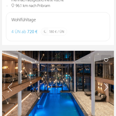
mehrfach ausgezeichnete Küche
96.1 km nach Pribram
Wohlfühltage
4 ÜN ab
720 €
180 € / ÜN