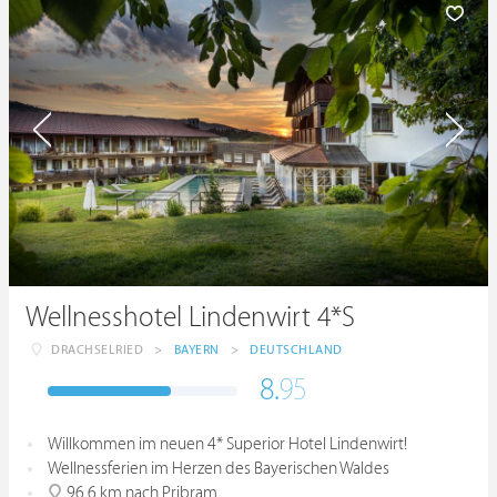
Wellnesshotel Lindenwirt 4*S
DRACHSELRIED
>
BAYERN
>
DEUTSCHLAND
8.
95
Willkommen im neuen 4* Superior Hotel Lindenwirt!
Wellnessferien im Herzen des Bayerischen Waldes
96.6 km nach Pribram