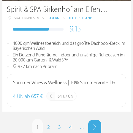
Spirit & SPA Birkenhof am Elfenhain ****S
GRAFENWIESEN
>
BAYERN
>
DEUTSCHLAND
9.
15
4000 qm Wellnessbereich und das größte Dachpool-Deck im
Bayerischen Wald
Ein Dutzend Ruheräume indoor und unzählige Ruheoasen im
20.000 qm Garten- & WaldSPA
97.7 km nach Pribram
Summer Vibes & Wellness | 10% Sommervorteil &
4 ÜN ab
657 €
164 € / ÜN
1
2
3
4
...