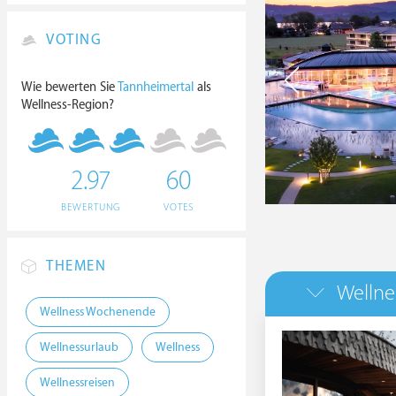
VOTING
Wie bewerten Sie
Tannheimertal
als
Wellness-Region?
2.97
60
BEWERTUNG
VOTES
THEMEN
Wellne
Wellness Wochenende
Wellnessurlaub
Wellness
Wellnessreisen