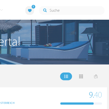
0
rtal
9.
40
STERREICH