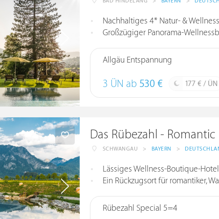
BAD HINDELANG
>
BAYERN
>
DEUTSC
Nachhaltiges 4* Natur- & Wellnessh
Großzügiger Panorama-Wellnessbereich 
Allgäu Entspannung
3 ÜN ab
530 €
177 € / ÜN
Das Rübezahl - Romantic
SCHWANGAU
>
BAYERN
>
DEUTSCHLA
Lässiges Wellness-Boutique-Hotel
Ein Rückzugsort für romantiker, 
Rübezahl Special 5=4