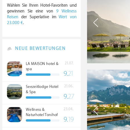
Wählen Sie Ihren Hotel-Favoriten und
gewinnen Sie eine von
9 Wellness
Reisen
der Superlative im
Wert von
23.000 €
.
NEUE BEWERTUNGEN
21.07.
LA MAISON hotel &
spa
9.
21
21.06.
Seezeitlodge Hotel
& Spa
9.
27
23.04.
Wellness &
Naturhotel Tonihof
9.
19
****S