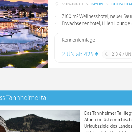
SCHWANGAU
>
BAYERN
>
DEUTSCHLA
7100 m² Wellnesshotel, neuer Saunab
Erwachsenenhotel, Lilien Lounge &
Kennenlerntage
2 ÜN ab
425 €
213 € / ÜN
ss Tannheimertal
Das Tannheimer Tal lieg
Alpen im österreichis
Urlaubsziele des Lande