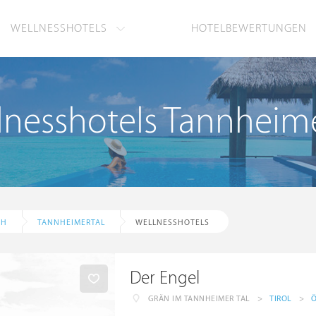
WELLNESSHOTELS
HOTELBEWERTUNGEN
lnesshotels Tannheime
CH
TANNHEIMERTAL
WELLNESSHOTELS
Der Engel
GRÄN IM TANNHEIMER TAL
>
TIROL
>
Ö