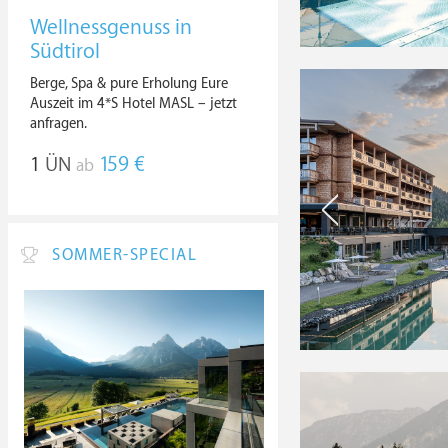
Wellnessgenuss in
Südtirol
Berge, Spa & pure Erholung Eure
Auszeit im 4*S Hotel MASL – jetzt
anfragen.
1
ÜN
159 €
ab
SOMMER-SPECIAL