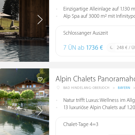
Einzigartige Alleinlage auf 1.130
Alp Spa auf 3000 m² mit Infinitypo
Schlossanger Auszeit
7 ÜN ab
1736 €
248 € / 
Alpin Chalets Panoramah
BAD HINDELANG-OBERJOCH
>
BAYERN
Natur trifft Luxus: Wellness im Al
13 luxuriöse Alpin Chalets auf 1
Chalet-Tage 4=3