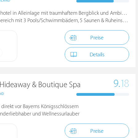
HLAND
otel in Alleinlage mit traumhaftem Bergblick und Ambiente
mit 3 Pools/Schwimmbädern, 5 Saunen & Ruheinseln innen & außen
Preise
Details
9.
18
 Hideaway & Boutique Spa
ND
 direkt vor Bayerns Königsschlössern
Wanderliebhaber und Wellnessurlauber
Preise