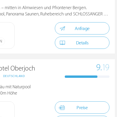
 m – mitten in Almwiesen und Pfrontener Bergen.
ol, Panorama Saunen, Ruhebereich und SCHLOSSANGER Weiher.
Anfrage
ÜN
Details
9.
19
otel Oberjoch
>
DEUTSCHLAND
lgäu mit Naturpool
.200m Höhe
Preise