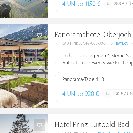
4 ÜN ab
1150 €
288 € / Ü
Panoramahotel Oberjoch
BAD HINDELANG-OBERJOCH
>
BAYERN
Im höchstgelegenen 4-Sterne-Sup
Auflockernde Events wie Küchenp
Panorama-Tage 4=3
4 ÜN ab
920 €
230 € / ÜN
Hotel Prinz-Luitpold-Bad