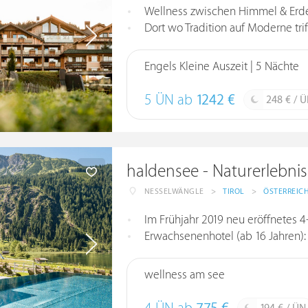
Wellness zwischen Himmel & Erd
Dort wo Tradition auf Moderne tri
Engels Kleine Auszeit | 5 Nächte
5 ÜN ab
1242 €
248 € / 
haldensee - Naturerlebni
NESSELWÄNGLE
>
TIROL
>
ÖSTERREIC
Im Frühjahr 2019 neu eröffnetes 4-
Erwachsenenhotel (ab 16 Jahren): s
wellness am see