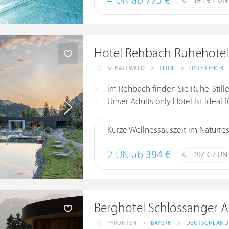
4 ÜN ab
775 €
194 € / ÜN
Hotel Rehbach Ruhehotel
SCHATTWALD
>
TIROL
>
ÖSTERREICH
Im Rehbach finden Sie Ruhe, Still
Unser Adults only Hotel ist ideal f
Kurze Wellnessauszeit im Naturres
2 ÜN ab
394 €
197 € / ÜN
Berghotel Schlossanger A
PFRONTEN
>
BAYERN
>
DEUTSCHLAND