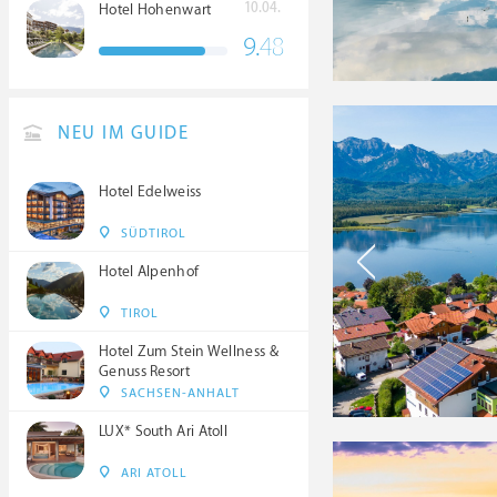
10.04.
Hotel Hohenwart
9.
48
NEU IM GUIDE
Hotel Edelweiss
SÜDTIROL
Hotel Alpenhof
TIROL
Hotel Zum Stein Wellness &
Genuss Resort
SACHSEN-ANHALT
LUX* South Ari Atoll
ARI ATOLL