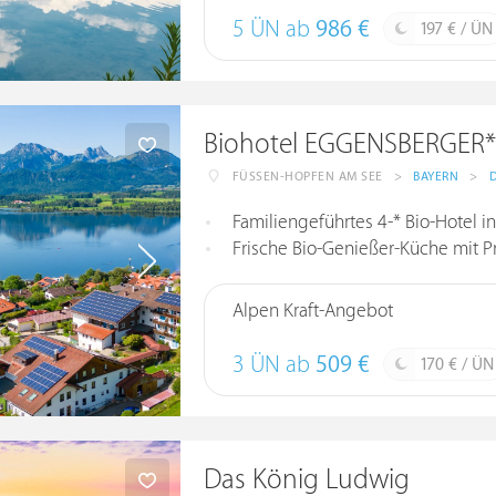
5 ÜN ab
986 €
197 € / ÜN
Biohotel EGGENSBERGER*
FÜSSEN-HOPFEN AM SEE
>
BAYERN
>
Familiengeführtes 4-* Bio-Hotel in H
Frische Bio-Genießer-Küche mit Produ
Alpen Kraft-Angebot
3 ÜN ab
509 €
170 € / ÜN
Das König Ludwig