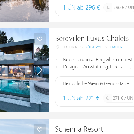
1 ÜN ab
296 €
296 € / ÜN
Bergvillen Luxus Chalets
HAFLING
>
SÜDTIROL
>
ITALIEN
Neue luxuriöse Bergvillen in bes
Designer Ausstattung, Luxus pur, P
Herbstliche Wein & Genusstage
1 ÜN ab
271 €
271 € / ÜN
Schenna Resort