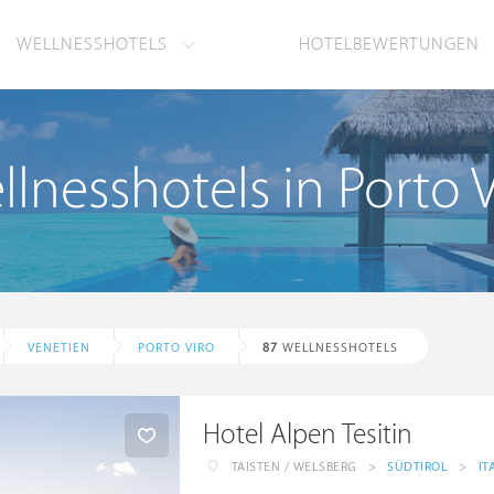
WELLNESSHOTELS
HOTELBEWERTUNGEN
llnesshotels in Porto V
VENETIEN
PORTO VIRO
87
WELLNESSHOTELS
Hotel Alpen Tesitin
TAISTEN / WELSBERG
>
SÜDTIROL
>
IT