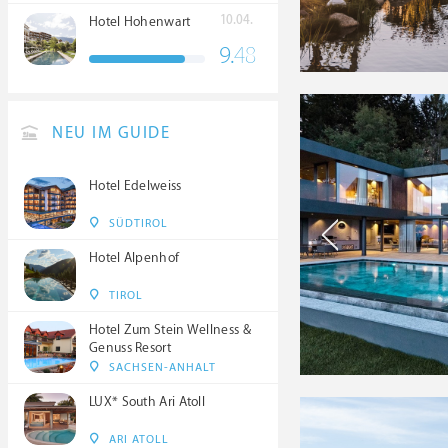
10.04.
Hotel Hohenwart
9.
48
NEU IM GUIDE
Hotel Edelweiss
SÜDTIROL
Hotel Alpenhof
TIROL
Hotel Zum Stein Wellness &
Genuss Resort
SACHSEN-ANHALT
LUX* South Ari Atoll
ARI ATOLL