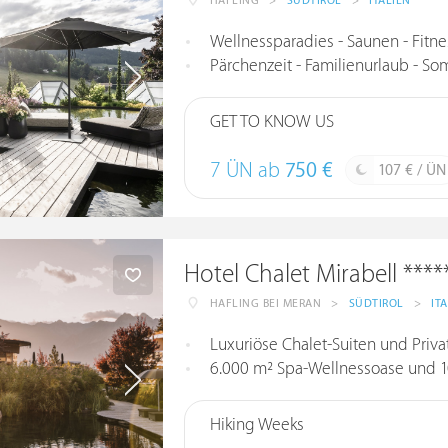
HAFLING
>
SÜDTIROL
>
ITALIEN
Wellnessparadies - Saunen - Fitne
Pärchenzeit - Familienurlaub - Som
GET TO KNOW US
7 ÜN ab
750 €
107 € / ÜN
Hotel Chalet Mirabell ****
HAFLING BEI MERAN
>
SÜDTIROL
>
IT
Luxuriöse Chalet-Suiten und Priva
6.000 m² Spa-Wellnessoase und 1
Hiking Weeks