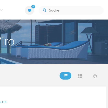
0
iro
ALIEN