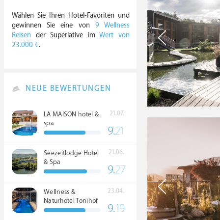
Wählen Sie Ihren Hotel-Favoriten und
gewinnen Sie eine von
9 Wellness
Reisen
der Superlative im
Wert von
23.000 €
.
NEUE BEWERTUNGEN
21.07.
LA MAISON hotel &
spa
9.
21
21.06.
Seezeitlodge Hotel
& Spa
9.
27
23.04.
Wellness &
Naturhotel Tonihof
9.
19
****S