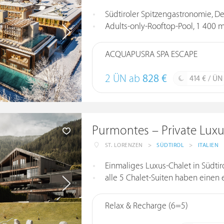
Südtiroler Spitzengastronomie, D
Adults-only-Rooftop-Pool, 1 400 m
ACQUAPUSRA SPA ESCAPE
2 ÜN ab
828 €
414 € / ÜN
Purmontes – Private Luxu
ST. LORENZEN
>
SÜDTIROL
>
ITALIEN
Einmaliges Luxus-Chalet in Südtiro
alle 5 Chalet-Suiten haben einen 
Relax & Recharge (6=5)