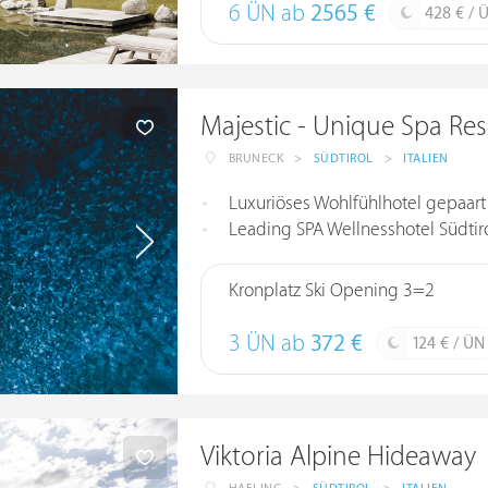
6 ÜN ab
2565 €
428 € / 
Majestic - Unique Spa Res
BRUNECK
>
SÜDTIROL
>
ITALIEN
Luxuriöses Wohlfühlhotel gepaart
Leading SPA Wellnesshotel Südtir
Kronplatz Ski Opening 3=2
3 ÜN ab
372 €
124 € / ÜN
Viktoria Alpine Hideaway