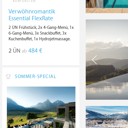
KURFÜRSTEN
Verwöhnromantik
Essential FlexRate
2 ÜN Frühstück, 2x 4-Gang-Menü, 1x
6-Gang-Menü, 3x Snackbuffet, 3x
Kuchenbuffet, 1x Hydrojetmassage.
2
ÜN
484 €
ab
SOMMER-SPECIAL