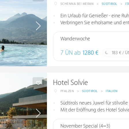
SCHENNA BEI MERAN
>
SÜDTIROL
>
IT
Ein Urlaub für Genießer - eine Ru
Verbringen Sie erholsame und en
Wanderwoche
7 ÜN ab
1280 €
183 € / Ü
Hotel Solvie
PFALZEN
>
SÜDTIROL
>
ITALIEN
Südtirols neues Juwel für stilvoll
Mit der Eröffnung des Hotel Solvie
November Special (4=3)