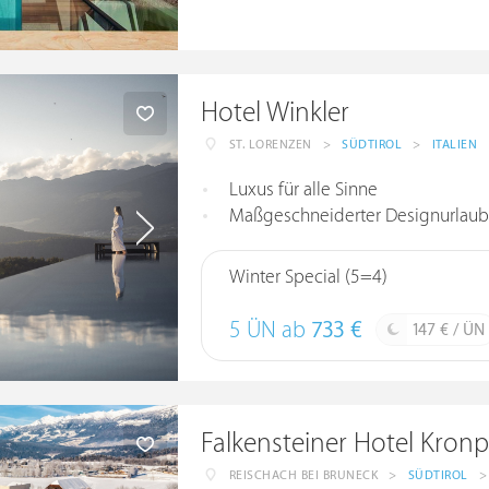
Hotel Winkler
ST. LORENZEN
>
SÜDTIROL
>
ITALIEN
Luxus für alle Sinne
Maßgeschneiderter Designurlaub 
Winter Special (5=4)
5 ÜN ab
733 €
147 € / ÜN
Falkensteiner Hotel Kronp
REISCHACH BEI BRUNECK
>
SÜDTIROL
>