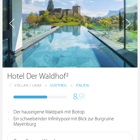
Hotel Der Waldhof²
VÖLLAN / LANA
>
SÜDTIROL
>
ITALIEN
8.
91
Der hauseigene Waldpark mit Biotop
Ein schwebender Infinitypool mit Blick zur Burgruine
Mayenburg