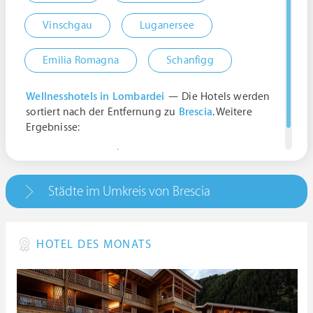
Vinschgau
Luganersee
Emilia Romagna
Schanfigg
Wellnesshotels in Lombardei
— Die Hotels werden
sortiert nach der Entfernung zu
Brescia
. Weitere
Ergebnisse:
Brescia, Italien | Lombardia
Städte im Umkreis von Brescia
HOTEL DES MONATS