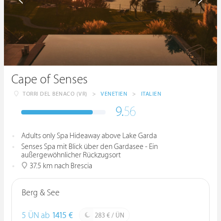
Cape of Senses
TORRI DEL BENACO (VR)
>
VENETIEN
>
ITALIEN
9.
56
Adults only Spa Hideaway above Lake Garda
Senses Spa mit Blick über den Gardasee - Ein
außergewöhnlicher Rückzugsort
37.5 km nach Brescia
Berg & See
5 ÜN ab
1415 €
283 € / ÜN