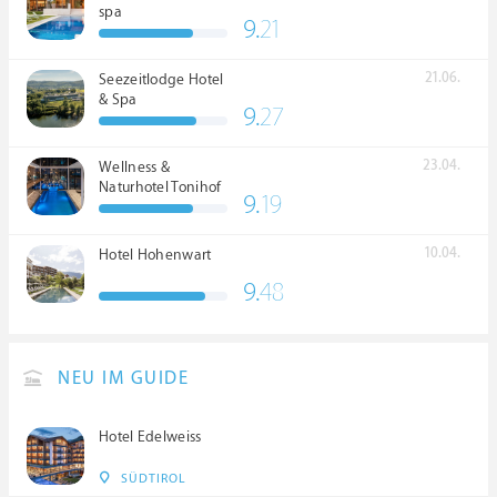
spa
9.
21
21.06.
Seezeitlodge Hotel
& Spa
9.
27
23.04.
Wellness &
Naturhotel Tonihof
9.
19
****S
10.04.
Hotel Hohenwart
9.
48
NEU IM GUIDE
Hotel Edelweiss
SÜDTIROL