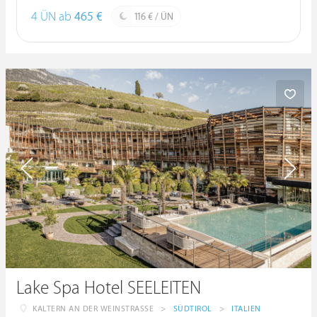
4 ÜN ab
465 €
116 € / ÜN
Lake Spa Hotel SEELEITEN
KALTERN AN DER WEINSTRASSE
>
SÜDTIROL
>
ITALIEN