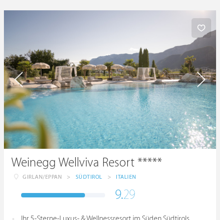
Weinegg Wellviva Resort *****
GIRLAN/EPPAN
>
SÜDTIROL
>
ITALIEN
9.
29
Ihr 5-Sterne-Luxus- & Wellnessresort im Süden Südtirols