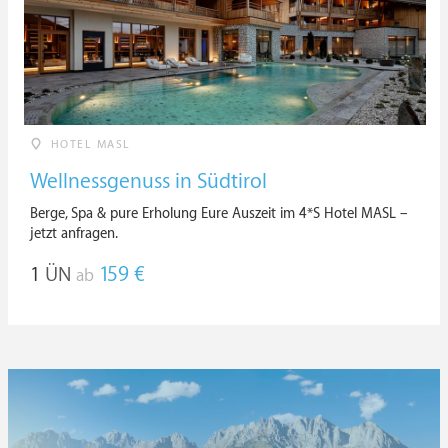
HOTEL MASL
Wellnessgenuss in Südtirol
Berge, Spa & pure Erholung Eure Auszeit im 4*S Hotel MASL –
jetzt anfragen.
1
ÜN
159 €
ab