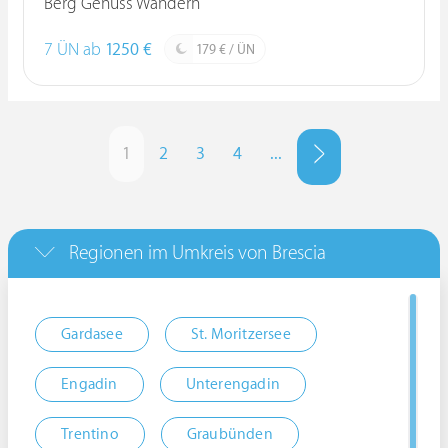
Berg Genuss Wandern
7 ÜN ab
1250 €
179 € / ÜN
1
2
3
4
...
Regionen im Umkreis von Brescia
Gardasee
St. Moritzersee
Engadin
Unterengadin
Trentino
Graubünden