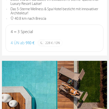
Luxury Resort Lazise!
Das 5-Sterne Wellness & Spa Hotel besticht mit innovativer
Architektur!
40.8 km nach Brescia
4 = 3 Special
4 ÜN ab
910 €
228 € / ÜN