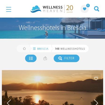
0
Wellnesshotels in Brescia
BRESCIA
148
WELLNESSHOTELS
FILTER