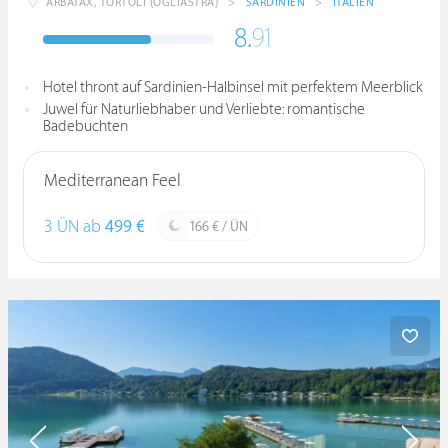
ARBATAX, TORTOLÌ (OGLIASTRA)
>
SARDINIEN
>
ITALIEN
8.
91
Hotel thront auf Sardinien-Halbinsel mit perfektem Meerblick
Juwel für Naturliebhaber und Verliebte: romantische
Badebuchten
Mediterranean Feel
3 ÜN ab
499 €
166 € / ÜN