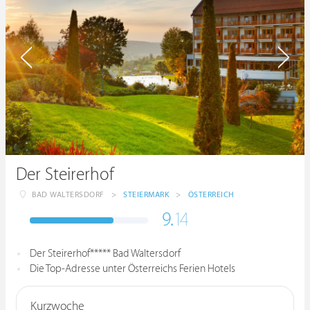
Der Steirerhof
BAD WALTERSDORF
>
STEIERMARK
>
ÖSTERREICH
9.
14
Der Steirerhof***** Bad Waltersdorf
Die Top-Adresse unter Österreichs Ferien Hotels
Kurzwoche