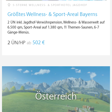
5-STERNE WELLNESS- & SPORTHOTEL JAGDHOF
Größtes Wellness- & Sport-Areal Bayerns
2 ÜN inkl. Jagdhof-Verwöhnpension, Wellness- & Wasserwelt auf
6.500 qm, Sport-Areal auf 1.380 qm, 11 Themen-Saunen, 6-7
Gänge-Menüs.
2
ÜN/HP
502 €
ab
Österreich