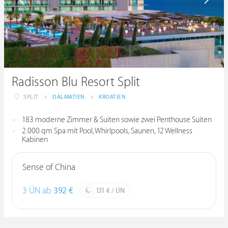
Radisson Blu Resort Split
SPLIT
>
DALMATIEN
>
KROATIEN
183 moderne Zimmer & Suiten sowie zwei Penthouse Suiten
2.000 qm Spa mit Pool, Whirlpools, Saunen, 12 Wellness
Kabinen
Sense of China
3 ÜN ab
392 €
131 € / ÜN