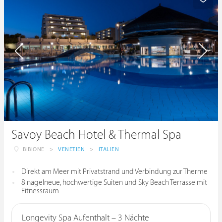
Savoy Beach Hotel & Thermal Spa
BIBIONE
>
VENETIEN
>
ITALIEN
Direkt am Meer mit Privatstrand und Verbindung zur Therme
8 nagelneue, hochwertige Suiten und Sky Beach Terrasse mit
Fitnessraum
Longevity Spa Aufenthalt – 3 Nächte