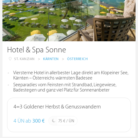
Hotel & Spa Sonne
ST. KANZIAN
>
KÄRNTEN
>
ÖSTERREICH
Viersterne Hotel in allerbester Lage direkt am Klopeiner See,
Kärnten – Österreichs wärmsten Badesee
Seeparadies vom Feinsten mit Strandbad, Liegewiese,
Badestegen und ganz viel Platz für Sonnenanbeter
4=3 Goldener Herbst & Genusswandern
4 ÜN ab
300 €
75 € / ÜN