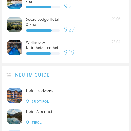
spa
9.
21
21.06.
Seezeitlodge Hotel
& Spa
9.
27
23.04.
Wellness &
Naturhotel Tonihof
9.
19
****S
NEU IM GUIDE
Hotel Edelweiss
SÜDTIROL
Hotel Alpenhof
TIROL