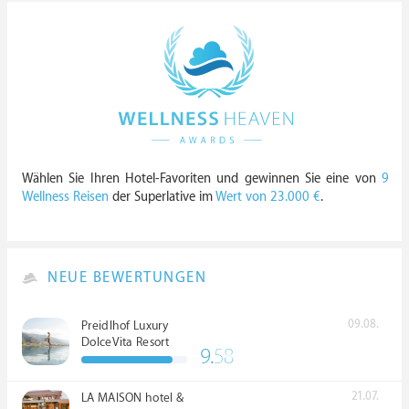
Wählen Sie Ihren Hotel-Favoriten und gewinnen Sie eine von
9
Wellness Reisen
der Superlative im
Wert von 23.000 €
.
NEUE BEWERTUNGEN
09.08.
Preidlhof Luxury
DolceVita Resort
9.
58
*****
21.07.
LA MAISON hotel &