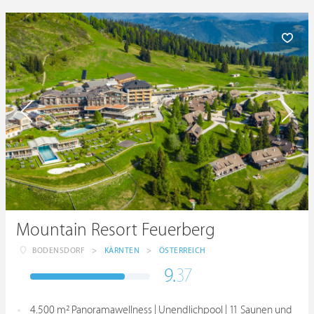
Mountain Resort Feuerberg
BODENSDORF
>
KÄRNTEN
>
ÖSTERREICH
9.
37
4.500 m² Panoramawellness | Unendlichpool | 11 Saunen und