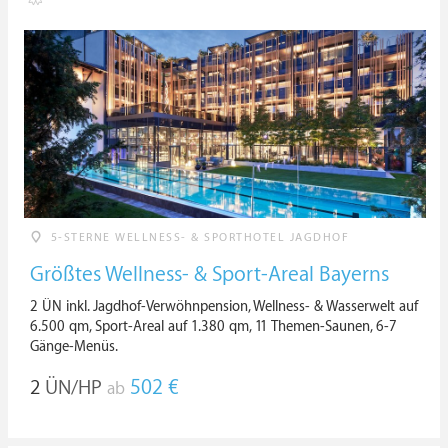
5-STERNE WELLNESS- & SPORTHOTEL JAGDHOF
Größtes Wellness- & Sport-Areal Bayerns
2 ÜN inkl. Jagdhof-Verwöhnpension, Wellness- & Wasserwelt auf
6.500 qm, Sport-Areal auf 1.380 qm, 11 Themen-Saunen, 6-7
Gänge-Menüs.
2
ÜN/HP
502 €
ab