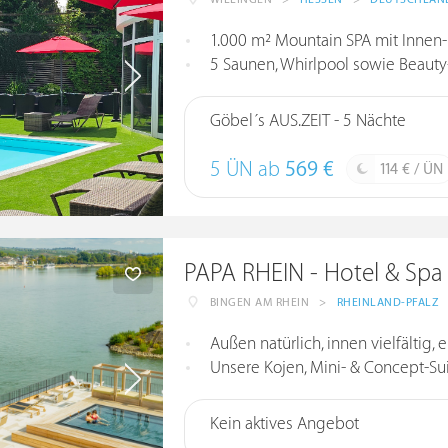
1.000 m² Mountain SPA mit Innen
5 Saunen, Whirlpool sowie Bea
Göbel´s AUS.ZEIT - 5 Nächte
5 ÜN ab
569 €
114 € / ÜN
PAPA RHEIN - Hotel & Spa
BINGEN AM RHEIN
>
RHEINLAND-PFALZ
Außen natürlich, innen vielfältig, 
Unsere Kojen, Mini- & Concept-Sui
Kein aktives Angebot