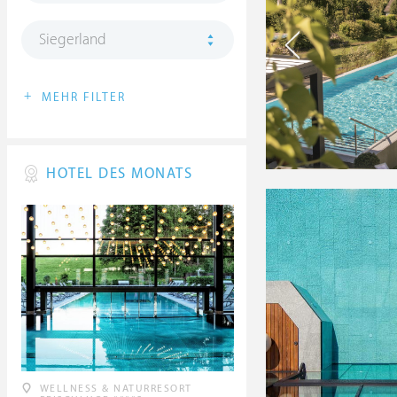
Siegerland
+
MEHR FILTER
HOTEL DES MONATS
WELLNESS & NATURRESORT