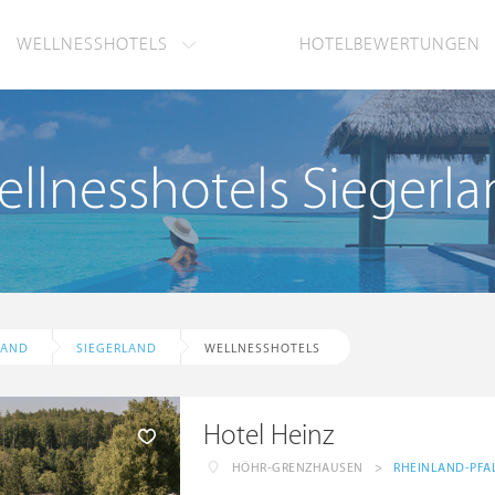
WELLNESSHOTELS
HOTELBEWERTUNGEN
llnesshotels Siegerl
LAND
SIEGERLAND
WELLNESSHOTELS
Hotel Heinz
HÖHR-GRENZHAUSEN
>
RHEINLAND-PFA