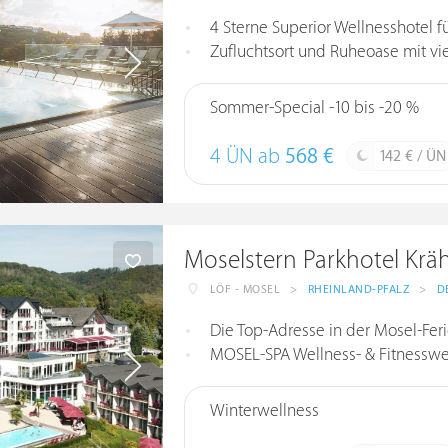
4 Sterne Superior Wellnesshotel
Zufluchtsort und Ruheoase mit v
Sommer-Special -10 bis -20 %
4 ÜN ab
568 €
142 € / ÜN
Moselstern Parkhotel Krä
LÖF - MOSEL
>
RHEINLAND-PFALZ
>
D
Die Top-Adresse in der Mosel-Fer
MOSEL-SPA Wellness- & Fitnesswe
Winterwellness