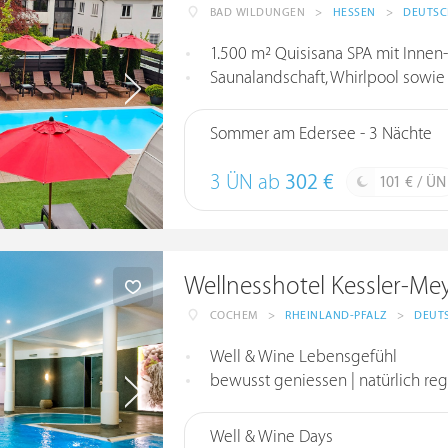
BAD WILDUNGEN
>
HESSEN
>
DEUTS
1.500 m² Quisisana SPA mit Inne
Saunalandschaft, Whirlpool sow
Sommer am Edersee - 3 Nächte
3 ÜN ab
302 €
101 € / ÜN
Wellnesshotel Kessler-Me
COCHEM
>
RHEINLAND-PFALZ
>
DEUT
Well & Wine Lebensgefühl
bewusst geniessen | natürlich regi
Well & Wine Days