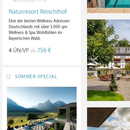
REISCHLHOF ****S
Naturresort Reischlhof
Eine der besten Wellness-Adressen
Deutschlands mit über 5.000 qm
Wellness & Spa. Wohlfühlen im
Bayerischen Wald.
4
ÜN/VP
756 €
ab
SOMMER-SPECIAL