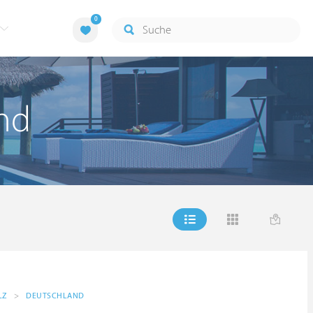
0
and
LZ
>
DEUTSCHLAND