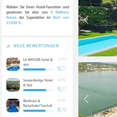
Wählen Sie Ihren Hotel-Favoriten und
gewinnen Sie eine von
9 Wellness
Reisen
der Superlative im
Wert von
23.000 €
.
NEUE BEWERTUNGEN
21.07.
LA MAISON hotel &
spa
9.
21
21.06.
Seezeitlodge Hotel
& Spa
9.
27
23.04.
Wellness &
Naturhotel Tonihof
9.
19
****S