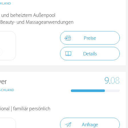
CHLAND
n- und beheiztem Außenpool
ie Beauty- und Massageanwendungen
Preise
Details
9.
08
yer
SCHLAND
onal | familiär persönlich
Anfrage