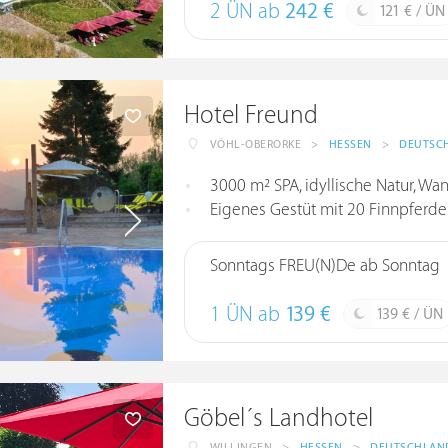
2 ÜN ab
242 €
121 € / ÜN
Hotel Freund
VÖHL-OBERORKE
>
HESSEN
>
DEUTSC
3000 m² SPA, idyllische Natur, Wa
Eigenes Gestüt mit 20 Finnpferde
Sonntags FREU(N)De ab Sonntag
1 ÜN ab
139 €
139 € / ÜN
Göbel´s Landhotel
WILLINGEN
>
HESSEN
>
DEUTSCHLAN