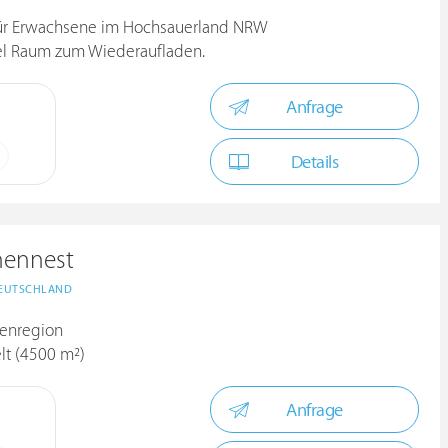
 für Erwachsene im Hochsauerland NRW
iel Raum zum Wiederaufladen.
Anfrage
Details
hennest
EUTSCHLAND
ienregion
lt (4500 m²)
Anfrage