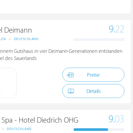
9.
22
el Deimann
LEN
>
DEUTSCHLAND
s einem Gutshaus in vier Deimann-Generationen entstanden
tel des Sauerlands
Preise
Details
9.
03
 Spa - Hotel Diedrich OHG
>
DEUTSCHLAND