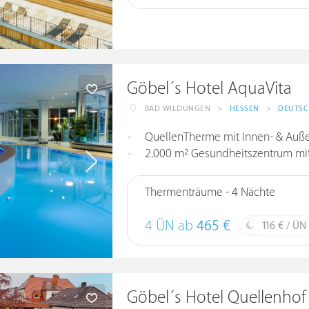
Göbel´s Hotel AquaVita
BAD WILDUNGEN
>
HESSEN
>
DEUTS
QuellenTherme mit Innen- & Auße
2.000 m² Gesundheitszentrum mit 
Thermenträume - 4 Nächte
4 ÜN ab
465 €
116 € / ÜN
Göbel´s Hotel Quellenhof