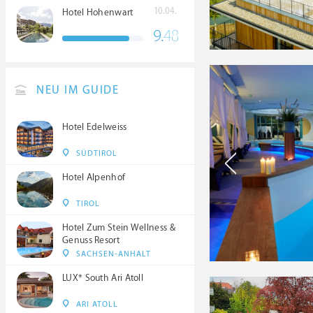
10.04.
Hotel Hohenwart
9.
48
NEU IM GUIDE
Hotel Edelweiss
SÜDTIROL
Hotel Alpenhof
TIROL
Hotel Zum Stein Wellness &
Genuss Resort
SACHSEN-ANHALT
LUX* South Ari Atoll
ARI ATOLL