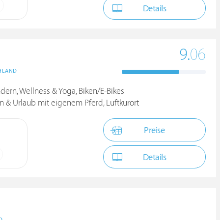
Details
9.
06
HLAND
ndern, Wellness & Yoga, Biken/E-Bikes
n & Urlaub mit eigenem Pferd, Luftkurort
Preise
Details
D