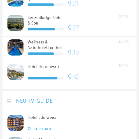
9.
21
21.06.
Seezeitlodge Hotel
& Spa
9.
27
23.04.
Wellness &
Naturhotel Tonihof
9.
19
****S
10.04.
Hotel Hohenwart
9.
48
NEU IM GUIDE
Hotel Edelweiss
SÜDTIROL