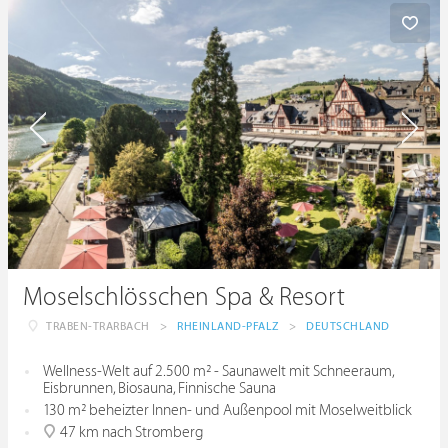
Moselschlösschen Spa & Resort
TRABEN-TRARBACH
>
RHEINLAND-PFALZ
>
DEUTSCHLAND
Wellness-Welt auf 2.500 m² - Saunawelt mit Schneeraum,
Eisbrunnen, Biosauna, Finnische Sauna
130 m² beheizter Innen- und Außenpool mit Moselweitblick
47 km nach Stromberg