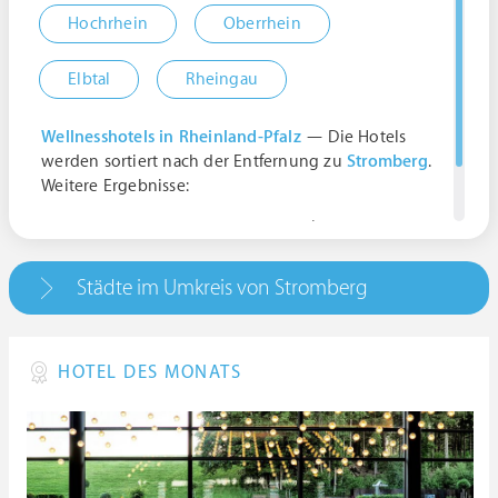
Hochrhein
Oberrhein
Elbtal
Rheingau
Wellnesshotels in Rheinland-Pfalz
— Die Hotels
werden sortiert nach der Entfernung zu
Stromberg
.
Weitere Ergebnisse:
55442 Stromberg, Deutschland | Rheinland-
Pfalz
Städte im Umkreis von Stromberg
HOTEL DES MONATS