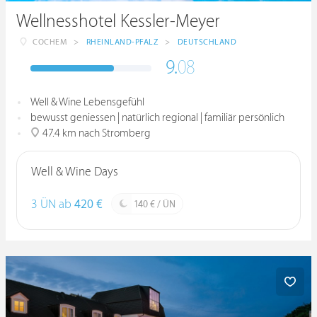
Wellnesshotel Kessler-Meyer
COCHEM
>
RHEINLAND-PFALZ
>
DEUTSCHLAND
9.
08
Well & Wine Lebensgefühl
bewusst geniessen | natürlich regional | familiär persönlich
47.4 km nach Stromberg
Well & Wine Days
3 ÜN ab
420 €
140 € / ÜN