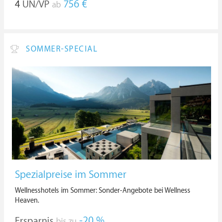
4
ÜN/VP
756 €
ab
SOMMER-SPECIAL
Spezialpreise im Sommer
Wellnesshotels im Sommer: Sonder-Angebote bei Wellness
Heaven.
Ersparnis
-20 %
bis zu