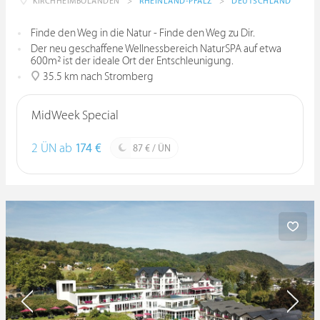
KIRCHHEIMBOLANDEN
>
RHEINLAND-PFALZ
>
DEUTSCHLAND
Finde den Weg in die Natur - Finde den Weg zu Dir.
Der neu geschaffene Wellnessbereich NaturSPA auf etwa
600m² ist der ideale Ort der Entschleunigung.
35.5 km nach Stromberg
MidWeek Special
2 ÜN ab
174 €
87 € / ÜN