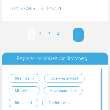
5 ÜN ab
720 €
144 € / ÜN
1
2
3
4
...
Regionen im Umkreis von Stromberg
Rhein-Lahn
Oberwesterwald
Mittelrhein
Rheinland-Pfalz
Rheinland
Rheinhessen