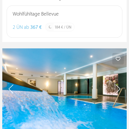
Wohlfühltage Bellevue
2 ÜN ab
367 €
184 € / ÜN