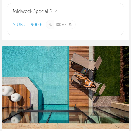
Midweek Special 5=4
5 ÜN ab
900 €
180 € / ÜN