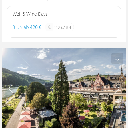
Well & Wine Days
3 ÜN ab
420 €
140 € / ÜN