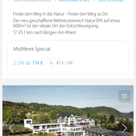
KIRCHHEIMBOLANDEN
>
RHEINLAND-PFALZ
>
DEUTSCHLAND
Finde den Weg in die Natur - Finde den Weg zu Dir.
Der neu geschaffene Wellnessbereich NaturSPA auf etwa
600m² ist der ideale Ort der Entschleunigung.
35.1 km nach Bingen Am Rhein
MidWeek Special
2 ÜN ab
174 €
87 € / ÜN