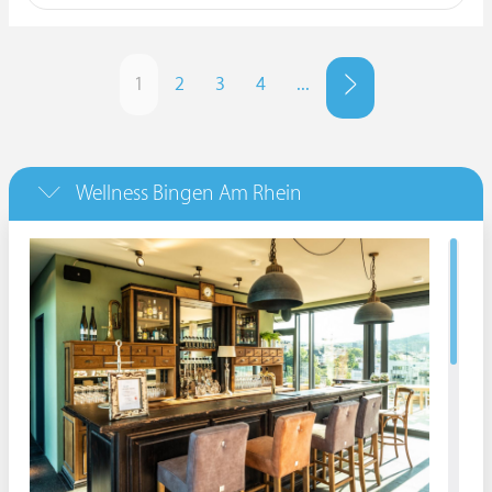
1
2
3
4
...
Wellness Bingen Am Rhein