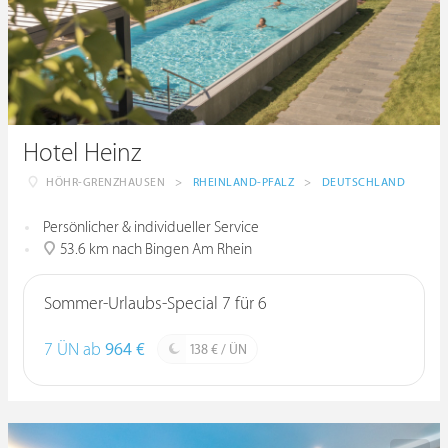
Hotel Heinz
HÖHR-GRENZHAUSEN
>
RHEINLAND-PFALZ
>
DEUTSCHLAND
Persönlicher & individueller Service
53.6 km nach Bingen Am Rhein
Sommer-Urlaubs-Special 7 für 6
7 ÜN ab
964 €
138 € / ÜN