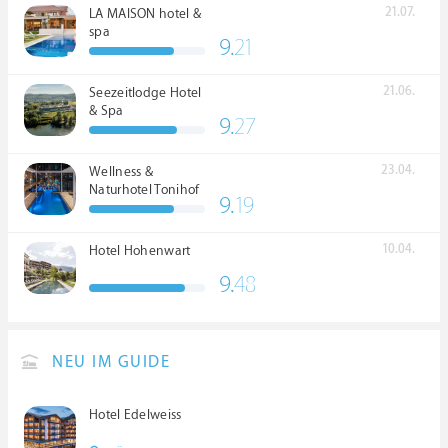
21.07.
LA MAISON hotel &
spa
9.
21
21.06.
Seezeitlodge Hotel
& Spa
9.
27
23.04.
Wellness &
Naturhotel Tonihof
9.
19
****S
10.04.
Hotel Hohenwart
9.
48
NEU IM GUIDE
Hotel Edelweiss