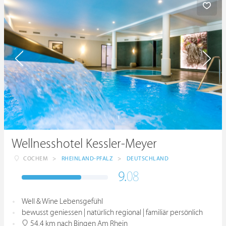
Wellnesshotel Kessler-Meyer
COCHEM
>
RHEINLAND-PFALZ
>
DEUTSCHLAND
9.
08
Well & Wine Lebensgefühl
bewusst geniessen | natürlich regional | familiär persönlich
54.4 km nach Bingen Am Rhein