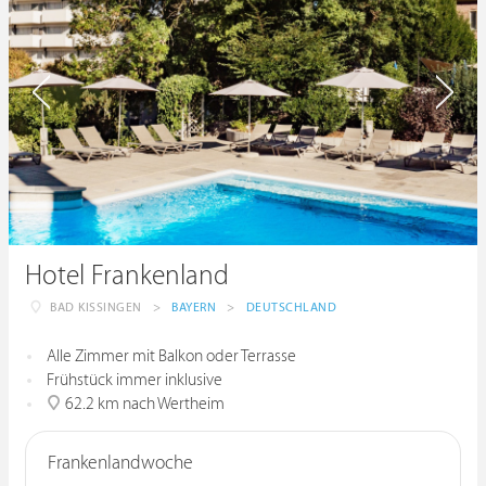
Hotel Frankenland
BAD KISSINGEN
>
BAYERN
>
DEUTSCHLAND
Alle Zimmer mit Balkon oder Terrasse
Frühstück immer inklusive
62.2 km nach Wertheim
Frankenlandwoche