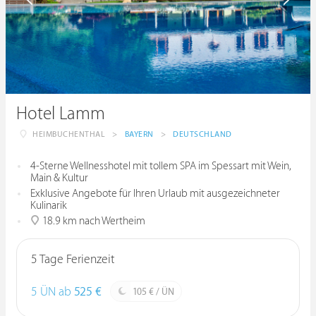
Hotel Lamm
HEIMBUCHENTHAL
>
BAYERN
>
DEUTSCHLAND
4-Sterne Wellnesshotel mit tollem SPA im Spessart mit Wein,
Main & Kultur
Exklusive Angebote für Ihren Urlaub mit ausgezeichneter
Kulinarik
18.9 km nach Wertheim
5 Tage Ferienzeit
5 ÜN ab
525 €
105 € / ÜN