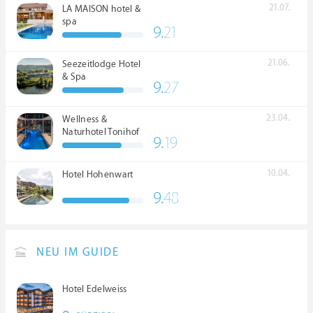
21.07.
LA MAISON hotel &
spa
9.
21
21.06.
Seezeitlodge Hotel
& Spa
9.
27
23.04.
Wellness &
Naturhotel Tonihof
9.
19
****S
10.04.
Hotel Hohenwart
9.
48
NEU IM GUIDE
Hotel Edelweiss