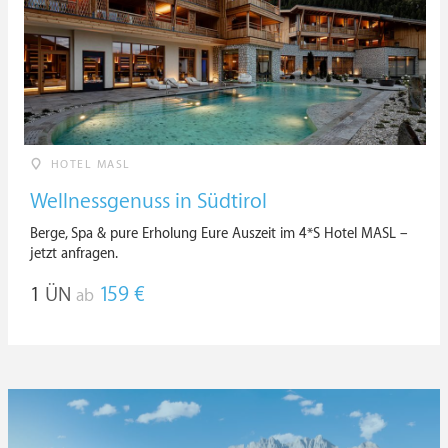
HOTEL MASL
Wellnessgenuss in Südtirol
Berge, Spa & pure Erholung Eure Auszeit im 4*S Hotel MASL –
jetzt anfragen.
1
ÜN
159 €
ab