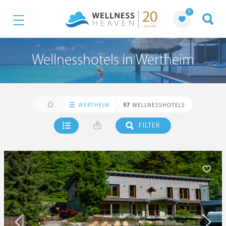
0
Wellnesshotels in Wertheim
WERTHEIM
97
WELLNESSHOTELS
FILTER