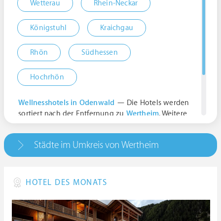
Wetterau
Rhein-Neckar
Königstuhl
Kraichgau
Rhön
Südhessen
Hochrhön
Wellnesshotels in Odenwald
— Die Hotels werden
sortiert nach der Entfernung zu
Wertheim
. Weitere
Ergebnisse:
Odenwaldstraße, 97877 Wertheim, Deutschland
Städte im Umkreis von Wertheim
| Baden-Württemberg
HOTEL DES MONATS