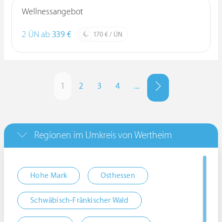
Wellnessangebot
2 ÜN ab
339 €
170 € / ÜN
1
2
3
4
...
Regionen im Umkreis von Wertheim
Hohe Mark
Osthessen
Schwäbisch-Fränkischer Wald