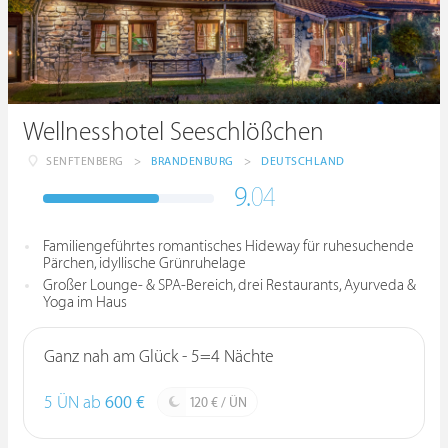
Wellnesshotel Seeschlößchen
SENFTENBERG
>
BRANDENBURG
>
DEUTSCHLAND
9.
04
Familiengeführtes romantisches Hideway für ruhesuchende
Pärchen, idyllische Grünruhelage
Großer Lounge- & SPA-Bereich, drei Restaurants, Ayurveda &
Yoga im Haus
Ganz nah am Glück - 5=4 Nächte
5 ÜN ab
600 €
120 € / ÜN