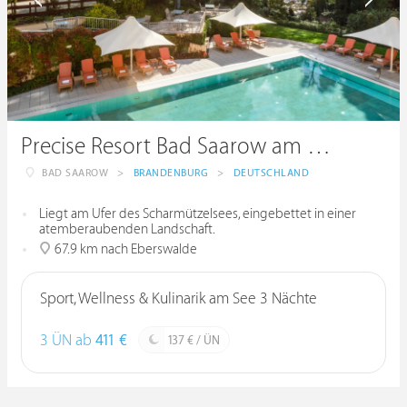
Precise Resort Bad Saarow am Scharmützelsee
BAD SAAROW
>
BRANDENBURG
>
DEUTSCHLAND
Liegt am Ufer des Scharmützelsees, eingebettet in einer
atemberaubenden Landschaft.
67.9 km nach Eberswalde
Sport, Wellness & Kulinarik am See 3 Nächte
3 ÜN ab
411 €
137 € / ÜN