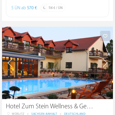
5 ÜN ab
570 €
114 € / ÜN
Hotel Zum Stein Wellness & Genuss Resort
WÖRLITZ
>
SACHSEN-ANHALT
>
DEUTSCHLAND