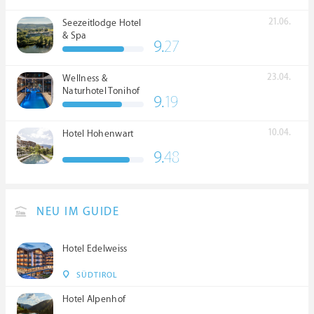
21.06.
Seezeitlodge Hotel
& Spa
9.
27
23.04.
Wellness &
Naturhotel Tonihof
9.
19
****S
10.04.
Hotel Hohenwart
9.
48
NEU IM GUIDE
Hotel Edelweiss
SÜDTIROL
Hotel Alpenhof