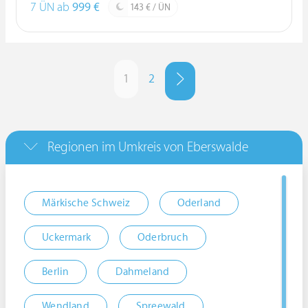
7 ÜN ab
999 €
143 € / ÜN
1
2
Regionen im Umkreis von Eberswalde
Märkische Schweiz
Oderland
Uckermark
Oderbruch
Berlin
Dahmeland
Wendland
Spreewald