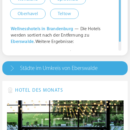
Oberhavel
Teltow
Wellnesshotels in Brandenburg
— Die Hotels
werden sortiert nach der Entfernung zu
Eberswalde
. Weitere Ergebnisse:
Eberswalde, Deutschland | Brandenburg
Städte im Umkreis von Eberswalde
HOTEL DES MONATS