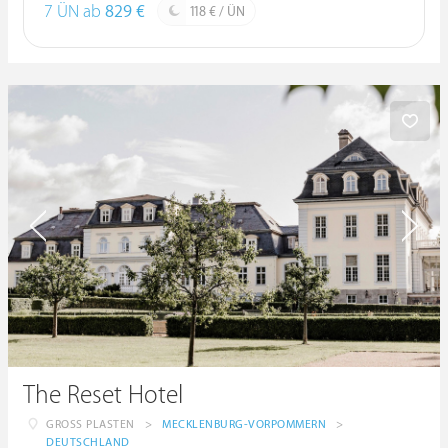
7 ÜN ab
829 €
118 € / ÜN
The Reset Hotel
GROSS PLASTEN
>
MECKLENBURG-VORPOMMERN
>
DEUTSCHLAND