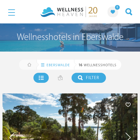
0
Wellnesshotels in Eberswalde
EBERSWALDE
16
WELLNESSHOTELS
FILTER