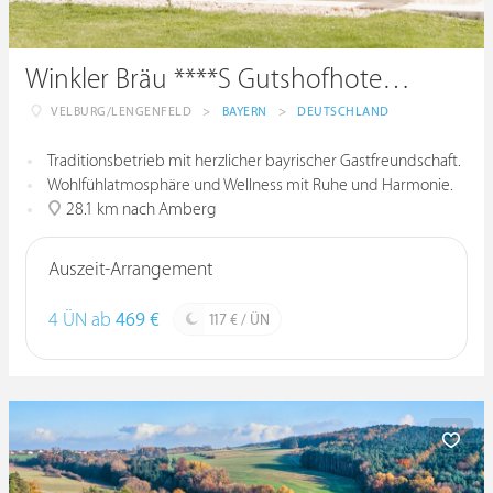
Winkler Bräu ****S Gutshofhotel & Privatbrauerei
VELBURG/LENGENFELD
>
BAYERN
>
DEUTSCHLAND
Traditionsbetrieb mit herzlicher bayrischer Gastfreundschaft.
Wohlfühlatmosphäre und Wellness mit Ruhe und Harmonie.
28.1 km nach Amberg
Auszeit-Arrangement
4 ÜN ab
469 €
117 € / ÜN