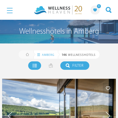
0
Wellnesshotels in Amberg
AMBERG
146
WELLNESSHOTELS
FILTER