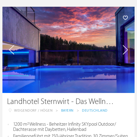
Landhotel Sternwirt - Das Wellnesshotel zwischen Nürnberg und Amberg
WEIGENDORF / HÖGEN
>
BAYERN
>
DEUTSCHLAND
1200 m² Wellness - Beheitzer Infinity SKYpool Outdoor/
Dachterasse mit Daybetten, Hallenbad
Familiengeführt mit 150-jähriger Tradition. 30 Zimmer/Suiten