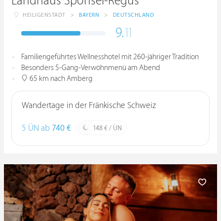
Landhaus Sponsel-Regus
HEILIGENSTADT
>
BAYERN
>
DEUTSCHLAND
9.
11
Familiengeführtes Wellnesshotel mit 260-jähriger Tradition
Besonders 5-Gang-Verwöhnmenü am Abend
65 km nach Amberg
Wandertage in der Fränkische Schweiz
5 ÜN ab
740 €
148 € / ÜN