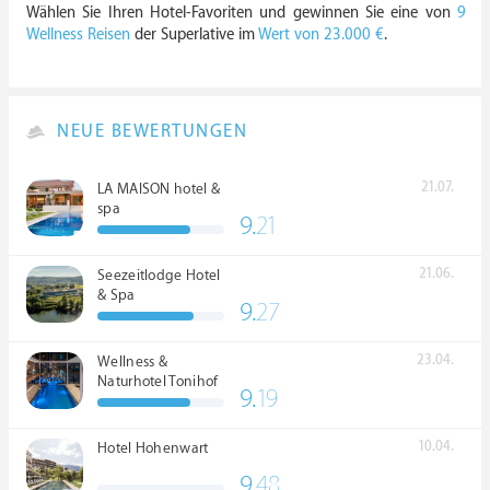
Wählen Sie Ihren Hotel-Favoriten und gewinnen Sie eine von
9
Wellness Reisen
der Superlative im
Wert von 23.000 €
.
NEUE BEWERTUNGEN
21.07.
LA MAISON hotel &
spa
9.
21
21.06.
Seezeitlodge Hotel
& Spa
9.
27
23.04.
Wellness &
Naturhotel Tonihof
9.
19
****S
10.04.
Hotel Hohenwart
9.
48