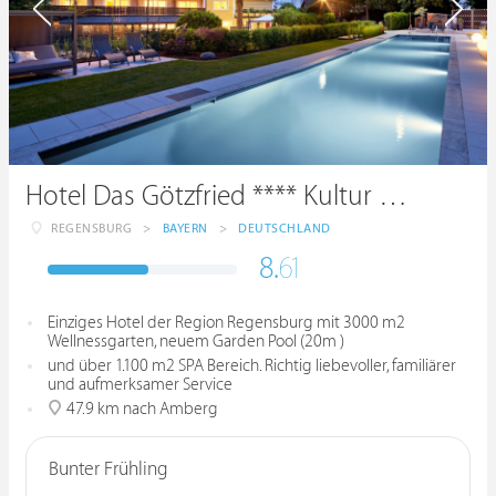
Hotel Das Götzfried **** Kultur & SPA
REGENSBURG
>
BAYERN
>
DEUTSCHLAND
8.
61
Einziges Hotel der Region Regensburg mit 3000 m2
Wellnessgarten, neuem Garden Pool (20m )
und über 1.100 m2 SPA Bereich. Richtig liebevoller, familiärer
und aufmerksamer Service
47.9 km nach Amberg
Bunter Frühling