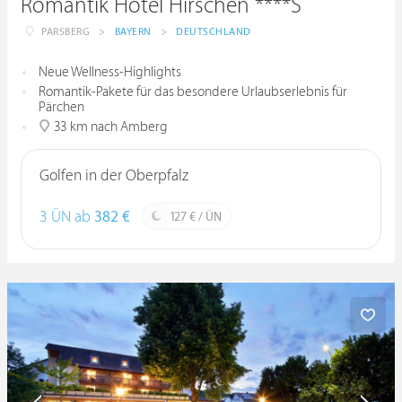
Romantik Hotel Hirschen ****S
PARSBERG
>
BAYERN
>
DEUTSCHLAND
Neue Wellness-Highlights
Romantik-Pakete für das besondere Urlaubserlebnis für
Pärchen
33 km nach Amberg
Golfen in der Oberpfalz
3 ÜN ab
382 €
127 € / ÜN