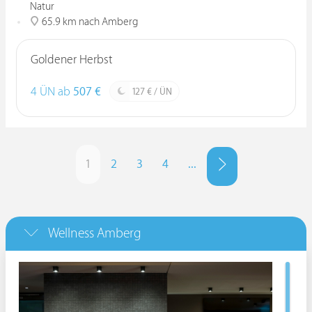
Natur
65.9 km nach Amberg
Goldener Herbst
4 ÜN ab
507 €
127 € / ÜN
1
2
3
4
...
Wellness Amberg