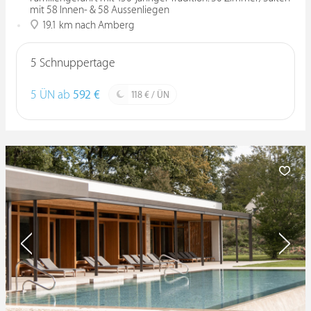
mit 58 Innen- & 58 Aussenliegen
19.1 km nach Amberg
5 Schnuppertage
5 ÜN ab
592 €
118 € / ÜN