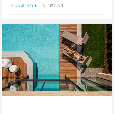
4 ÜN ab
479 €
120 € / ÜN