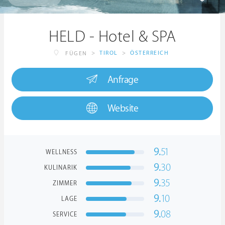
HELD - Hotel & SPA
>
TIROL
>
ÖSTERREICH
FÜGEN
Anfrage
Website
9.
51
WELLNESS
9.
30
KULINARIK
9.
35
ZIMMER
9.
10
LAGE
9.
08
SERVICE