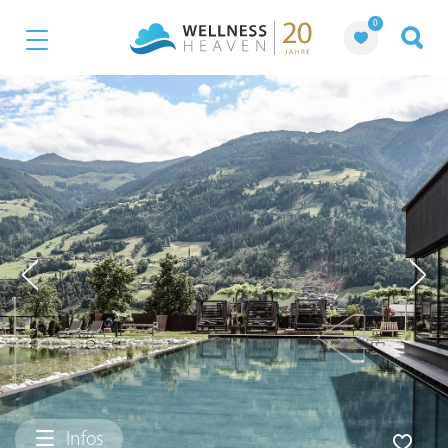
0
Infos