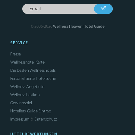
© 2006-2026
Wellness Heaven Hotel Guide
SERVICE
Presse
Wellnesshotel Karte
Die besten Wellnesshotels
Personalisierte Hotelsuche
Wellness Angebote
Wellness Lexikon
Gewinnspiel
Hoteliers: Guide Eintrag
Impressum
Datenschutz
&
HOTELBEWERTUNGEN