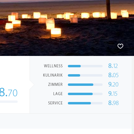
8.
12
WELLNESS
8.
05
KULINARIK
9.
20
ZIMMER
8.
70
9.
15
LAGE
8.
98
SERVICE