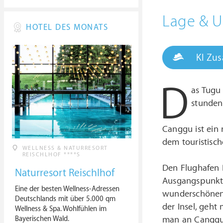
Lage &
HOTEL DES MONATS
KI Zu
D
as Tugu
stunden
Canggu ist ein 
dem touristisch
WELLNESS & NATURRESORT
REISCHLHOF ****S
Den Flughafen D
Naturresort Reischlhof
Ausgangspunkt 
Eine der besten Wellness-Adressen
wunderschönen 
Deutschlands mit über 5.000 qm
der Insel, geht
Wellness & Spa. Wohlfühlen im
Bayerischen Wald.
man an Canggu 