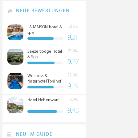
NEUE BEWERTUNGEN
21.07.
LA MAISON hotel &
spa
9.
21
21.06.
Seezeitlodge Hotel
& Spa
9.
27
23.04.
Wellness &
Naturhotel Tonihof
9.
19
****S
10.04.
Hotel Hohenwart
9.
48
NEU IM GUIDE