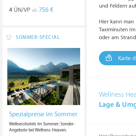
und Feldern au
4
ÜN/VP
756 €
ab
Hier kann man 
Taximinuten im 
oder am Strand
SOMMER-SPECIAL
Karte 
Wellness He
Lage & Um
Spezialpreise im Sommer
Wellnesshotels im Sommer: Sonder-
Angebote bei Wellness Heaven.