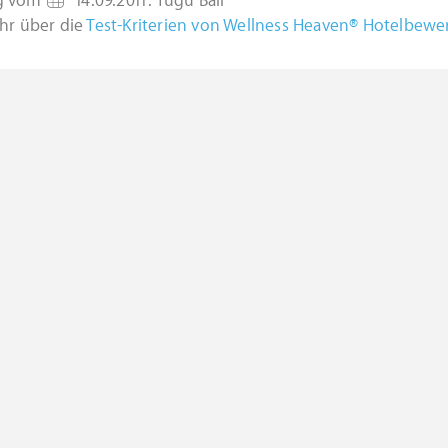
g vom
14.09.2011
:
Tugu Bali
hr über die
Test-Kriterien von Wellness Heaven® Hotelbew