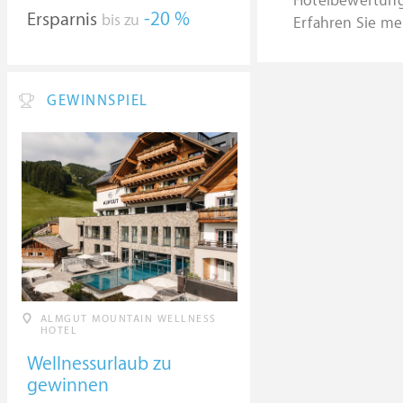
Hotelbewertun
Ersparnis
-20 %
bis zu
Erfahren Sie me
GEWINNSPIEL
ALMGUT MOUNTAIN WELLNESS
HOTEL
Wellnessurlaub zu
gewinnen