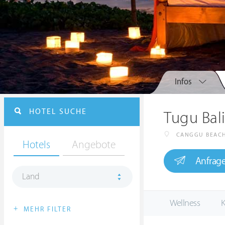
Infos
HOTEL SUCHE
Tugu Bal
CANGGU BEAC
Hotels
Angebote
Anfrag
Land
Wellness
K
+
MEHR FILTER