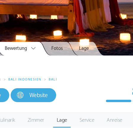
Bewertung
Fotos
Lage
i
>
BALI INDONESIEN
>
BALI
H
e
Website
ulinarik
Zimmer
Lage
Service
Anreise