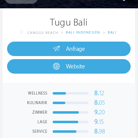
Tugu Bali
>
BALI INDONESIEN
>
BALI
CANGGU BEACH
Anfrage
Website
8.
12
WELLNESS
8.
05
KULINARIK
9.
20
ZIMMER
9.
15
LAGE
8.
98
SERVICE