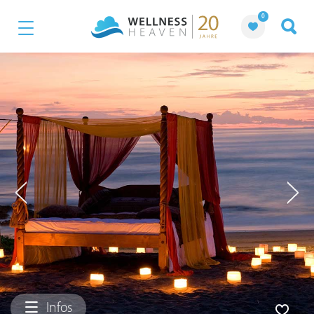
0
Infos