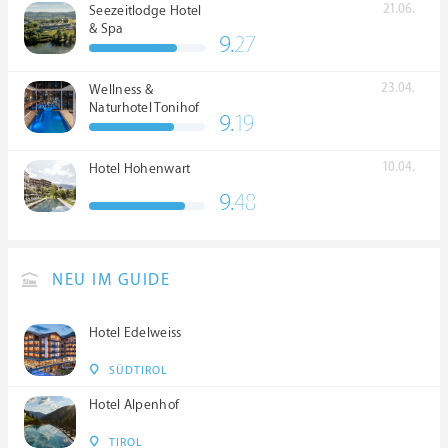
21.06.
Seezeitlodge Hotel
& Spa
9.
27
23.04.
Wellness &
Naturhotel Tonihof
9.
19
****S
10.04.
Hotel Hohenwart
9.
48
NEU IM GUIDE
Hotel Edelweiss
SÜDTIROL
Hotel Alpenhof
TIROL