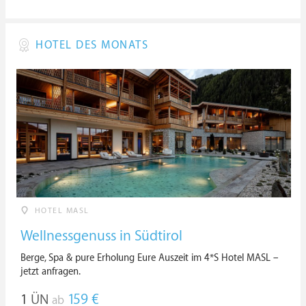
HOTEL DES MONATS
HOTEL MASL
Wellnessgenuss in Südtirol
Berge, Spa & pure Erholung Eure Auszeit im 4*S Hotel MASL –
jetzt anfragen.
1
ÜN
159 €
ab