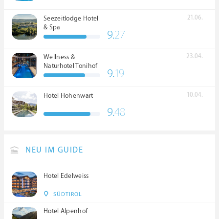
21.06.
Seezeitlodge Hotel
& Spa
9.
27
23.04.
Wellness &
Naturhotel Tonihof
9.
19
****S
10.04.
Hotel Hohenwart
9.
48
NEU IM GUIDE
Hotel Edelweiss
SÜDTIROL
Hotel Alpenhof