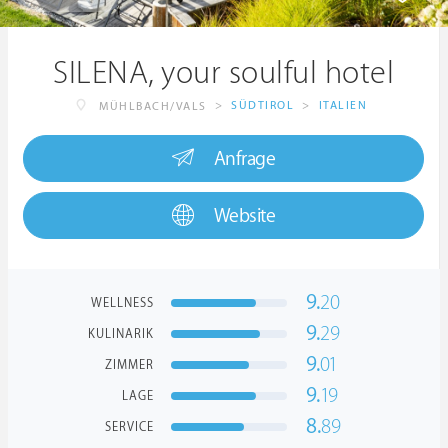
SILENA, your soulful hotel
>
SÜDTIROL
>
ITALIEN
MÜHLBACH/VALS
Anfrage
Website
9.
20
WELLNESS
9.
29
KULINARIK
9.
01
ZIMMER
9.
19
LAGE
8.
89
SERVICE