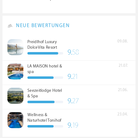
NEUE BEWERTUNGEN
09.08.
Preidlhof Luxury
DolceVita Resort
9.
58
*****
21.07.
LA MAISON hotel &
spa
9.
21
21.06.
Seezeitlodge Hotel
& Spa
9.
27
23.04.
Wellness &
Naturhotel Tonihof
9.
19
****S