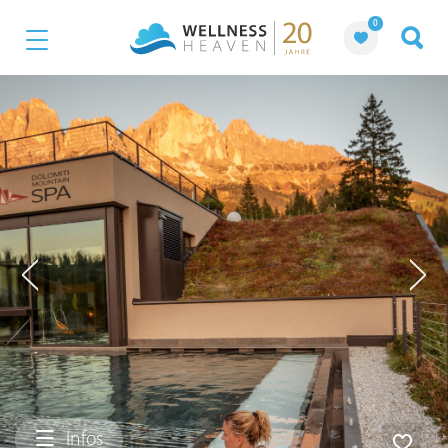
0
Infos