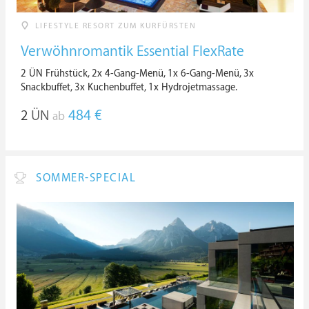
LIFESTYLE RESORT ZUM KURFÜRSTEN
Verwöhnromantik Essential FlexRate
2 ÜN Frühstück, 2x 4-Gang-Menü, 1x 6-Gang-Menü, 3x
Snackbuffet, 3x Kuchenbuffet, 1x Hydrojetmassage.
2
ÜN
484 €
ab
SOMMER-SPECIAL