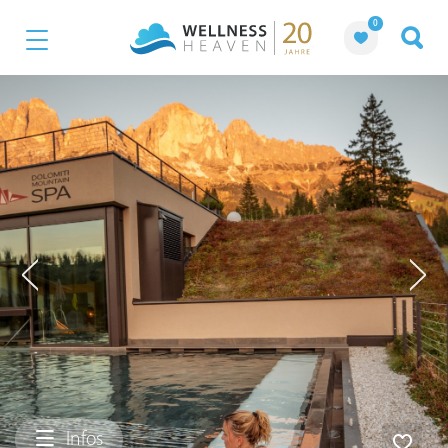
0
Infos