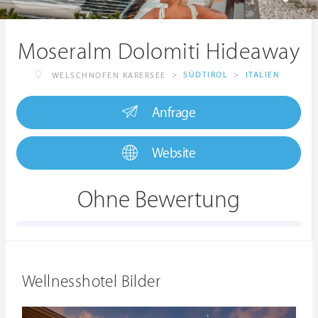
Moseralm Dolomiti Hideaway
>
SÜDTIROL
>
ITALIEN
WELSCHNOFEN KARERSEE
Anfrage
Website
Ohne Bewertung
Wellnesshotel Bilder