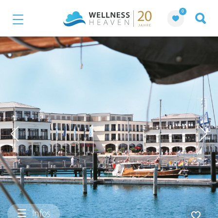
0
Infos