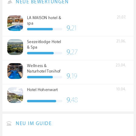
NEUE BEWERTUNGEN
21.07.
LA MAISON hotel &
spa
9.
21
21.06.
Seezeitlodge Hotel
& Spa
9.
27
23.04.
Wellness &
Naturhotel Tonihof
9.
19
****S
10.04.
Hotel Hohenwart
9.
48
NEU IM GUIDE