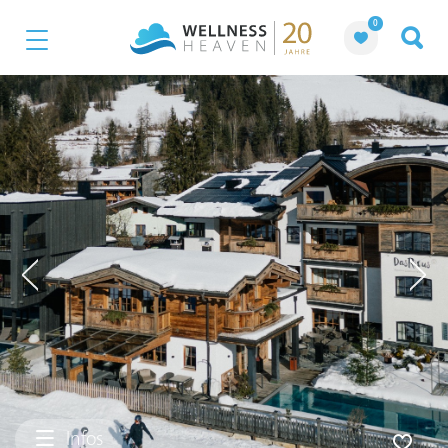
0
Infos