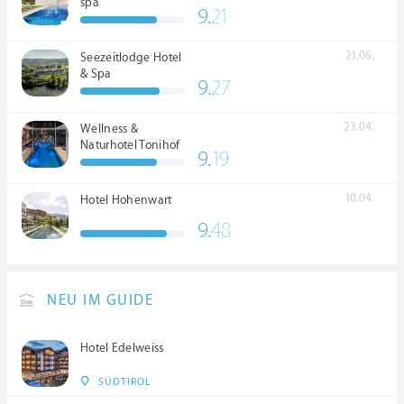
spa
9.
21
21.06.
Seezeitlodge Hotel
& Spa
9.
27
23.04.
Wellness &
Naturhotel Tonihof
9.
19
****S
10.04.
Hotel Hohenwart
9.
48
NEU IM GUIDE
Hotel Edelweiss
SÜDTIROL