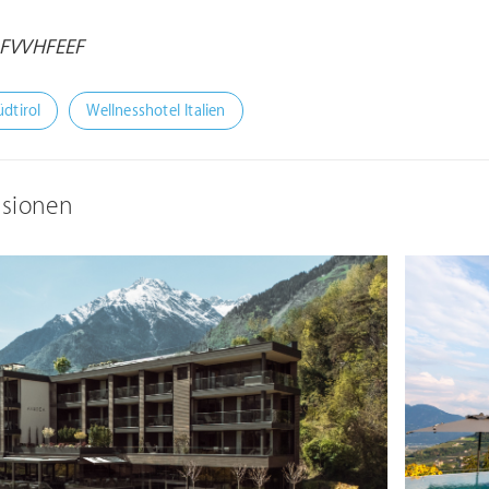
1FVVHFEEF
dtirol
Wellnesshotel Italien
ssionen