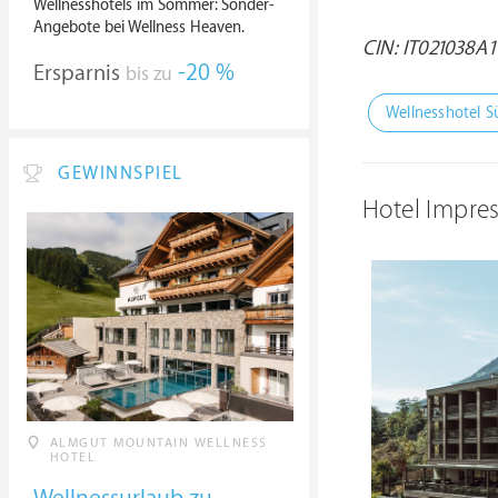
Wellnesshotels im Sommer: Sonder-
Angebote bei Wellness Heaven.
CIN: IT021038A
Ersparnis
-20 %
bis zu
Wellnesshotel Sü
GEWINNSPIEL
Hotel Impre
ALMGUT MOUNTAIN WELLNESS
HOTEL