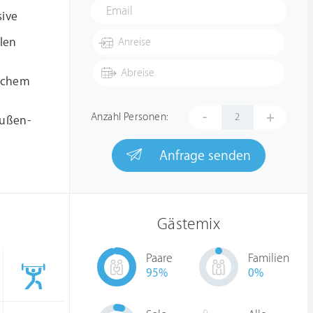
sive
llen
lichem
-
+
Anzahl Personen:
Außen-
Anfrage senden
Gästemix
Paare
Familien
95
%
0
%