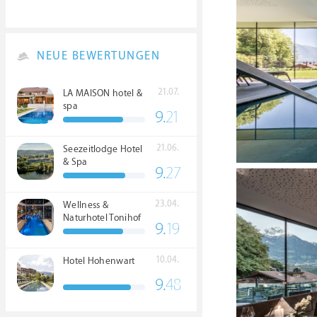
NEUE BEWERTUNGEN
21.07.
LA MAISON hotel &
spa
9.
21
21.06.
Seezeitlodge Hotel
& Spa
9.
27
23.04.
Wellness &
Naturhotel Tonihof
9.
19
****S
10.04.
Hotel Hohenwart
9.
48