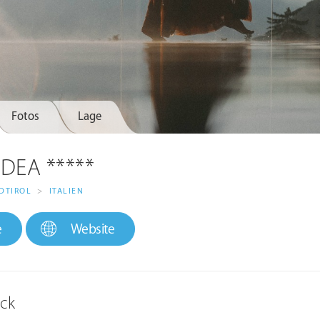
Fotos
Lage
IDEA *****
DTIROL
>
ITALIEN
e
Website
ick