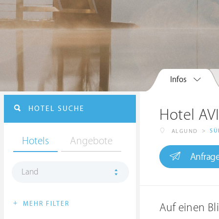
Infos
HOTEL SUCHE
Hotel AV
>
SÜ
ALGUND
Hotels
Angebote
Anfrag
Land
+
MEHR FILTER
Auf einen Bl