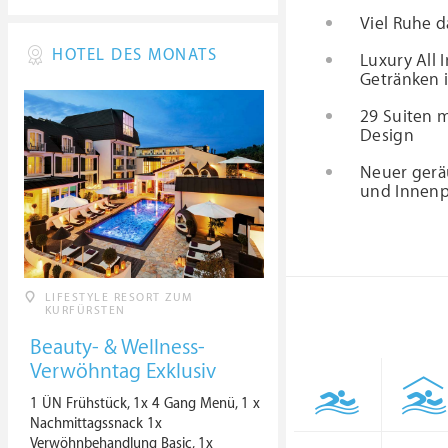
Viel Ruhe d
HOTEL DES MONATS
Luxury All 
Getränken i
29 Suiten m
Design
Neuer geräu
und Innen
LIFESTYLE RESORT ZUM
KURFÜRSTEN
Beauty- & Wellness-
Verwöhntag Exklusiv
1 ÜN Frühstück, 1x 4 Gang Menü, 1 x
Nachmittagssnack 1x
Verwöhnbehandlung Basic, 1x