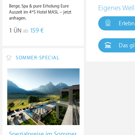
Berge, Spa & pure Erholung Eure
Eigenes Well
Auszeit im 4*S Hotel MASL – jetzt
anfragen.
Erlebn
1
ÜN
159 €
ab
Das gi
SOMMER-SPECIAL
Spezialpreise im Sommer