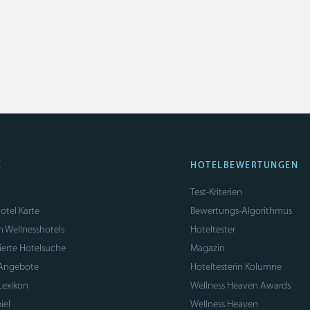
E
HOTELBEWERTUNGEN
Test-Kriterien
otel Karte
Bewertungs-Algorithmus
n Wellnesshotels
Hoteltester
sierte Hotelsuche
Magazin
 Angebote
Hoteltesterin Kolumne
Lexikon
Wellness Heaven Awards
iel
Wellness Heaven