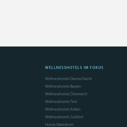
WELLNESSHOTELS IM FOKUS
Wellnesshotels Deutschland
Wellnesshotels Bayern
Wellnesshotels Österreich
Wellnesshotels Tirol
Wellnesshotels Italien
Wellnesshotels Südtirol
Hotels Malediven