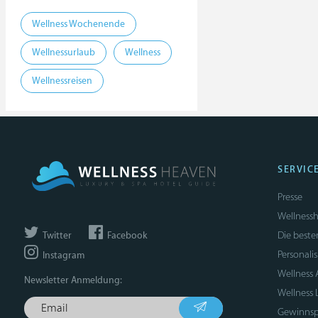
Wellness Wochenende
Wellnessurlaub
Wellness
Wellnessreisen
SERVIC
Presse
Wellnessh
Die beste
Twitter
Facebook
Personali
Instagram
Wellness
Newsletter Anmeldung:
Wellness 
Gewinnsp