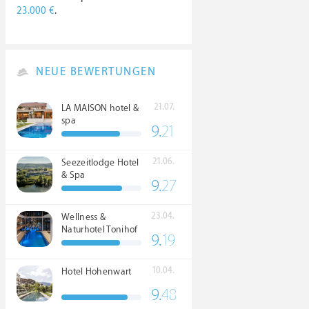
23.000 €
.
NEUE BEWERTUNGEN
21.07.
LA MAISON hotel &
spa
9.
21
21.06.
Seezeitlodge Hotel
& Spa
9.
27
23.04.
Wellness &
Naturhotel Tonihof
9.
19
****S
10.04.
Hotel Hohenwart
9.
48