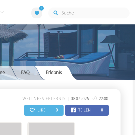
0
ne
FAQ
Erlebnis
WELLNESS ERLEBNIS
08.07.2026
22:00
LIKE
0
TEILEN
0